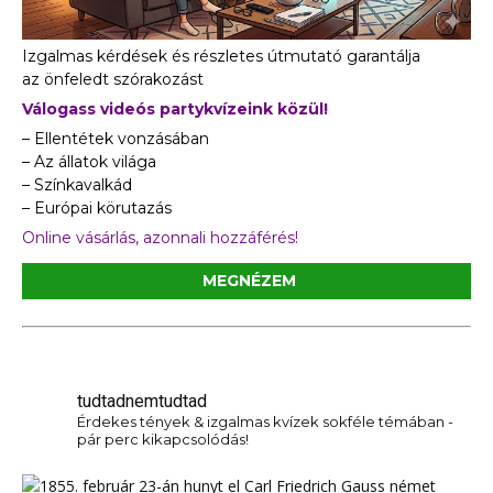
Izgalmas kérdések és részletes útmutató garantálja
az önfeledt szórakozást
Válogass videós partykvízeink közül!
– Ellentétek vonzásában
– Az állatok világa
– Színkavalkád
– Európai körutazás
Online vásárlás, azonnali hozzáférés!
MEGNÉZEM
tudtadnemtudtad
Érdekes tények & izgalmas kvízek sokféle témában -
pár perc kikapcsolódás!