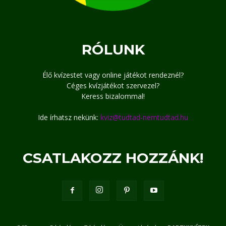
RÓLUNK
Élő kvízestet vagy online játékot rendeznél?
Céges kvízjátékot szervezel?
Keress bizalommal!
Ide írhatsz nekünk:
kviz@tudtad-nemtudtad.hu
CSATLAKOZZ HOZZÁNK!