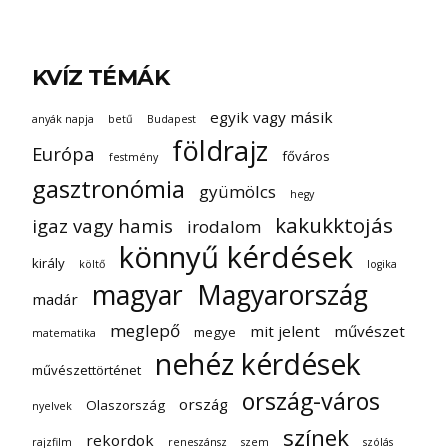
KVÍZ TÉMÁK
egyik vagy másik
anyák napja
betű
Budapest
földrajz
Európa
főváros
festmény
gasztronómia
gyümölcs
hegy
kakukktojás
igaz vagy hamis
irodalom
könnyű kérdések
király
költő
logika
magyar
Magyarország
madár
meglepő
mit jelent
művészet
megye
matematika
nehéz kérdések
művészettörténet
ország-város
ország
Olaszország
nyelvek
színek
rekordok
rajzfilm
reneszánsz
szem
szólás