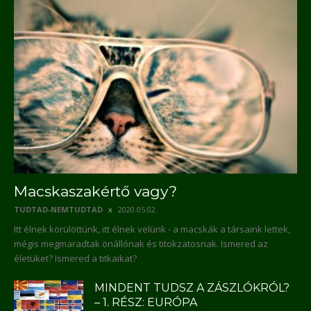
Macskaszakértő vagy?
TUDTAD-NEMTUDTAD
2020.05.02.
Itt élnek körülöttünk, itt élnek velünk - a macskák a társaink lettek,
mégis megmaradtak önállónak és titokzatosnak. Ismered az
életüket? Ismered a titkaikat?
MINDENT TUDSZ A ZÁSZLÓKRÓL?
– 1. RÉSZ: EURÓPA