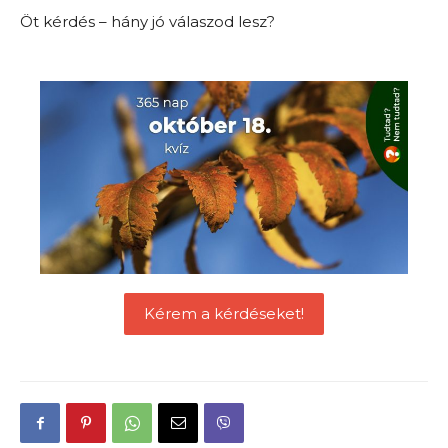
Öt kérdés – hány jó válaszod lesz?
Kérem a kérdéseket!