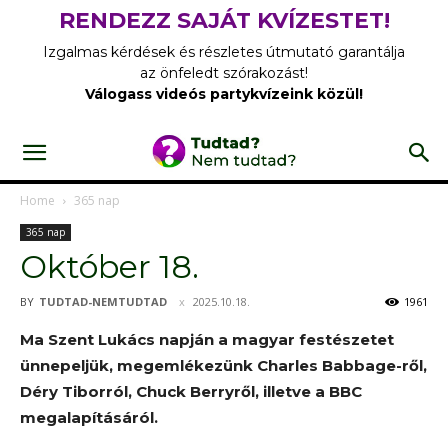
RENDEZZ SAJÁT KVÍZESTET!
Izgalmas kérdések és részletes útmutató garantálja
az önfeledt szórakozást!
Válogass videós partykvízeink közül!
Home
365 nap
365 nap
Október 18.
BY
TUDTAD-NEMTUDTAD
2025.10.18.
1961
Ma Szent Lukács napján a magyar festészetet
ünnepeljük, megemlékezünk Charles Babbage-ről,
Déry Tiborról, Chuck Berryről, illetve a BBC
megalapításáról.