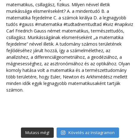
Mutass még!
Követés az Instagramon