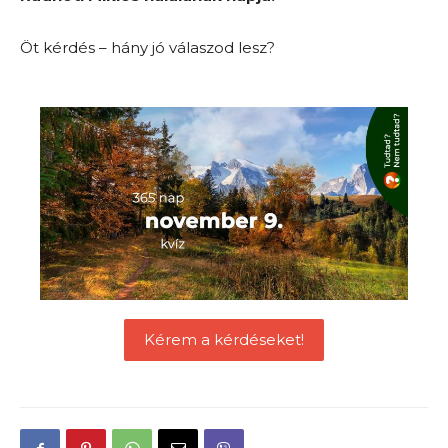
Öt kérdés – hány jó válaszod lesz?
Kérem a kérdéseket!