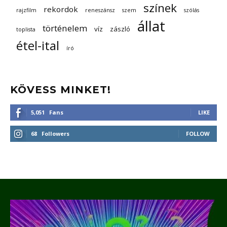
színek
rekordok
rajzfilm
reneszánsz
szem
szólás
állat
történelem
víz
zászló
toplista
étel-ital
író
KÖVESS MINKET!
5,051
Fans
LIKE
68
Followers
FOLLOW