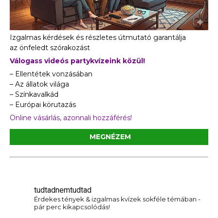
Izgalmas kérdések és részletes útmutató garantálja
az önfeledt szórakozást
Válogass videós partykvízeink közül!
– Ellentétek vonzásában
– Az állatok világa
– Színkavalkád
– Európai körutazás
Online vásárlás, azonnali hozzáférés!
MEGNÉZEM
tudtadnemtudtad
Érdekes tények & izgalmas kvízek sokféle témában -
pár perc kikapcsolódás!