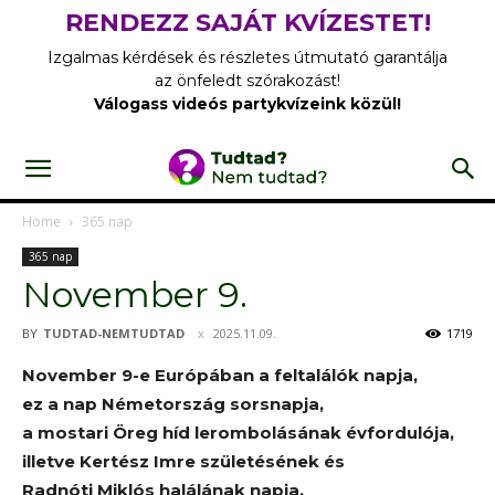
RENDEZZ SAJÁT KVÍZESTET!
Izgalmas kérdések és részletes útmutató garantálja
az önfeledt szórakozást!
Válogass videós partykvízeink közül!
Home
365 nap
365 nap
November 9.
BY
TUDTAD-NEMTUDTAD
2025.11.09.
1719
November 9-e Európában a feltalálók napja,
ez a nap Németország sorsnapja,
a mostari Öreg híd lerombolásának évfordulója,
illetve Kertész Imre születésének és
Radnóti Miklós halálának napja.