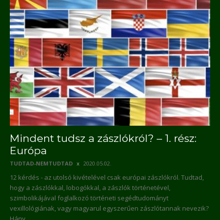
Mindent tudsz a zászlókról? – 1. rész:
Európa
TUDTAD-NEMTUDTAD
2020.05.02.
12 kérdés - az utolsó kivételével csak európai zászlókról. Tudtad,
hogy a zászlókkal, lobogókkal, a zászlók történetével,
szimbolikájával foglalkozó történeti segédtudományt
vexillológiának, vagy magyarul egyszerűen zászlótannak nevezik?
Hány...