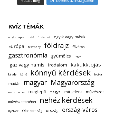
Mutass még!
Követés az Instagramon
KVÍZ TÉMÁK
egyik vagy másik
anyák napja
betű
Budapest
földrajz
Európa
főváros
festmény
gasztronómia
gyümölcs
hegy
kakukktojás
igaz vagy hamis
irodalom
könnyű kérdések
király
költő
logika
magyar
Magyarország
madár
meglepő
mit jelent
művészet
megye
matematika
nehéz kérdések
művészettörténet
ország-város
ország
Olaszország
nyelvek