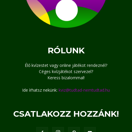
RÓLUNK
Élő kvízestet vagy online játékot rendeznél?
Céges kvízjátékot szervezel?
Keress bizalommal!
Ide írhatsz nekünk:
kviz@tudtad-nemtudtad.hu
CSATLAKOZZ HOZZÁNK!