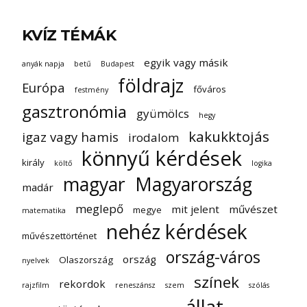
KVÍZ TÉMÁK
egyik vagy másik
anyák napja
betű
Budapest
földrajz
Európa
főváros
festmény
gasztronómia
gyümölcs
hegy
kakukktojás
igaz vagy hamis
irodalom
könnyű kérdések
király
költő
logika
magyar
Magyarország
madár
meglepő
mit jelent
művészet
megye
matematika
nehéz kérdések
művészettörténet
ország-város
ország
Olaszország
nyelvek
színek
rekordok
rajzfilm
reneszánsz
szem
szólás
állat