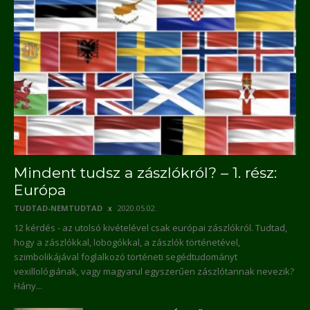
Mindent tudsz a zászlókról? – 1. rész:
Európa
TUDTAD-NEMTUDTAD
2020.05.02.
12 kérdés - az utolsó kivételével csak európai zászlókról. Tudtad,
hogy a zászlókkal, lobogókkal, a zászlók történetével,
szimbolikájával foglalkozó történeti segédtudományt
vexillológiának, vagy magyarul egyszerűen zászlótannak nevezik?
Hány...