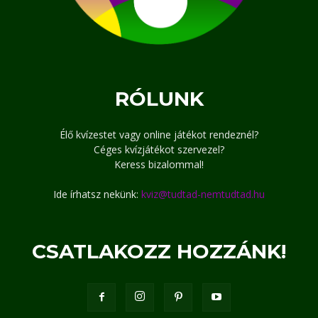
RÓLUNK
Élő kvízestet vagy online játékot rendeznél?
Céges kvízjátékot szervezel?
Keress bizalommal!
Ide írhatsz nekünk:
kviz@tudtad-nemtudtad.hu
CSATLAKOZZ HOZZÁNK!