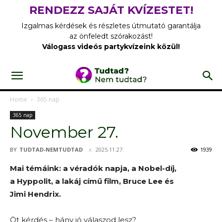
RENDEZZ SAJÁT KVÍZESTET!
Izgalmas kérdések és részletes útmutató garantálja
az önfeledt szórakozást!
Válogass videós partykvízeink közül!
Home
365 nap
365 nap
November 27.
BY
TUDTAD-NEMTUDTAD
2025.11.27.
1939
Mai témáink: a véradók napja, a Nobel-díj,
a Hyppolit, a lakáj című film, Bruce Lee és
Jimi Hendrix.
Öt kérdés – hány jó válaszod lesz?