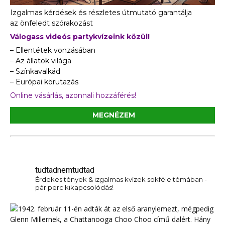
Izgalmas kérdések és részletes útmutató garantálja
az önfeledt szórakozást
Válogass videós partykvízeink közül!
– Ellentétek vonzásában
– Az állatok világa
– Színkavalkád
– Európai körutazás
Online vásárlás, azonnali hozzáférés!
MEGNÉZEM
tudtadnemtudtad
Érdekes tények & izgalmas kvízek sokféle témában -
pár perc kikapcsolódás!