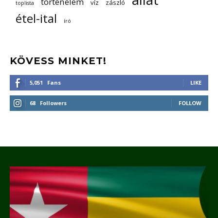
történelem
víz
zászló
toplista
étel-ital
író
KÖVESS MINKET!
5,051
Fans
LIKE
68
Followers
FOLLOW