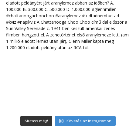
Mutass még!
Követés az Instagramon