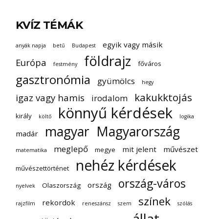
KVÍZ TÉMÁK
egyik vagy másik
anyák napja
betű
Budapest
földrajz
Európa
főváros
festmény
gasztronómia
gyümölcs
hegy
kakukktojás
igaz vagy hamis
irodalom
könnyű kérdések
király
költő
logika
magyar
Magyarország
madár
meglepő
mit jelent
művészet
megye
matematika
nehéz kérdések
művészettörténet
ország-város
ország
Olaszország
nyelvek
színek
rekordok
rajzfilm
reneszánsz
szem
szólás
állat