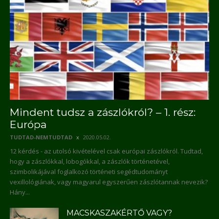
Mindent tudsz a zászlókról? – 1. rész:
Európa
TUDTAD-NEMTUDTAD
2020.05.02.
12 kérdés - az utolsó kivételével csak európai zászlókról. Tudtad,
hogy a zászlókkal, lobogókkal, a zászlók történetével,
szimbolikájával foglalkozó történeti segédtudományt
vexillológiának, vagy magyarul egyszerűen zászlótannak nevezik?
Hány...
MACSKASZAKÉRTŐ VAGY?