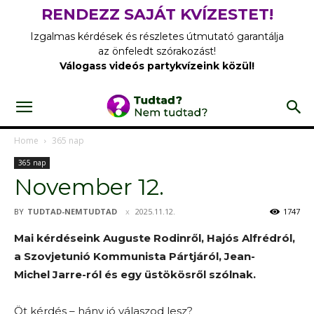
RENDEZZ SAJÁT KVÍZESTET!
Izgalmas kérdések és részletes útmutató garantálja
az önfeledt szórakozást!
Válogass videós partykvízeink közül!
Home
365 nap
365 nap
November 12.
BY
TUDTAD-NEMTUDTAD
2025.11.12.
1747
Mai kérdéseink Auguste Rodinről, Hajós Alfrédról,
a Szovjetunió Kommunista Pártjáról, Jean-
Michel Jarre-ról és egy üstökösről szólnak.
Öt kérdés – hány jó válaszod lesz?