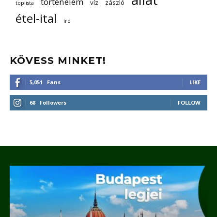
történelem
víz
zászló
toplista
étel-ital
író
KÖVESS MINKET!
5,051
Fans
LIKE
68
Followers
FOLLOW