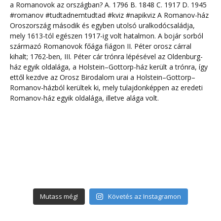
Mutass még!
Követés az Instagramon