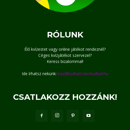
RÓLUNK
Élő kvízestet vagy online játékot rendeznél?
Céges kvízjátékot szervezel?
Keress bizalommal!
Ide írhatsz nekünk:
kviz@tudtad-nemtudtad.hu
CSATLAKOZZ HOZZÁNK!