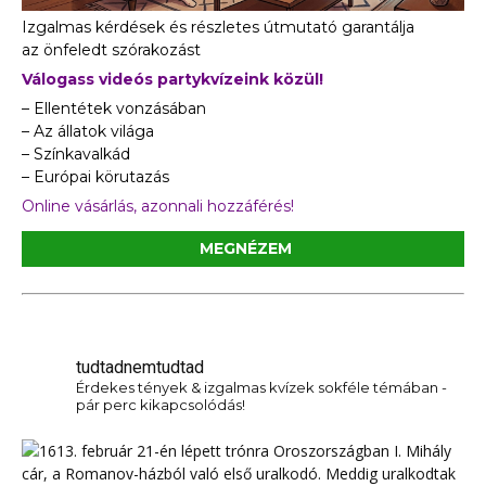
Izgalmas kérdések és részletes útmutató garantálja
az önfeledt szórakozást
Válogass videós partykvízeink közül!
– Ellentétek vonzásában
– Az állatok világa
– Színkavalkád
– Európai körutazás
Online vásárlás, azonnali hozzáférés!
MEGNÉZEM
tudtadnemtudtad
Érdekes tények & izgalmas kvízek sokféle témában -
pár perc kikapcsolódás!