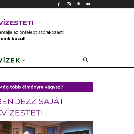
VÍZESTET!
tálja az önfeledt szórakozást!
zeink közül!
VÍZEK
Még több élményre vágysz?
RENDEZZ SAJÁT
KVÍZESTET!