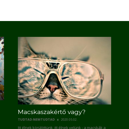
Macskaszakértő vagy?
TUDTAD-NEMTUDTAD
2020.05.02.
Itt élnek körülöttünk, itt élnek velünk - a macskák a