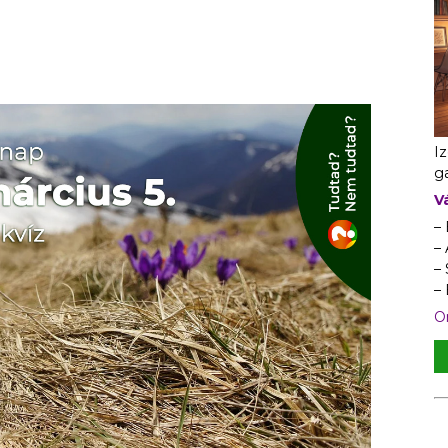
I
ga
V
–
– 
–
–
On