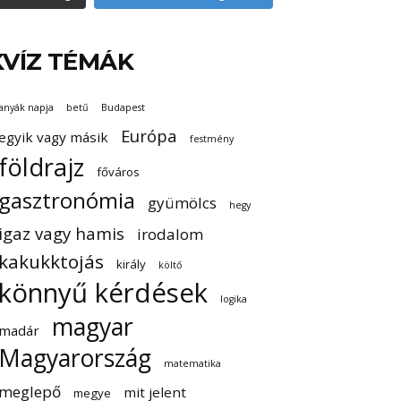
KVÍZ TÉMÁK
anyák napja
betű
Budapest
Európa
egyik vagy másik
festmény
földrajz
főváros
gasztronómia
gyümölcs
hegy
igaz vagy hamis
irodalom
kakukktojás
király
költő
könnyű kérdések
logika
magyar
madár
Magyarország
matematika
meglepő
mit jelent
megye