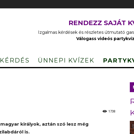
RENDEZZ SAJÁT K
Izgalmas kérdések és részletes útmutató garan
Válogass videós partykví
 KÉRDÉS
ÜNNEPI KVÍZEK
PARTYK
1738
 magyar királyok, aztán szó lesz még
zilabdáról is.