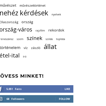
művészet
művészettörténet
nehéz kérdések
nyelvek
ország
Olaszország
ország-város
rekordok
rajzfilm
színek
reneszánsz
szem
szólás
toplista
állat
történelem
víz
zászló
étel-ital
író
KÖVESS MINKET!
5,051
Fans
LIKE
68
Followers
FOLLOW