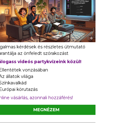
zgalmas kérdések és részletes útmutató
rantálja az önfeledt szórakozást
álogass videós partykvízeink közül!
 Ellentétek vonzásában
Az állatok világa
 Színkavalkád
 Európai körutazás
line vásárlás, azonnali hozzáférés!
MEGNÉZEM