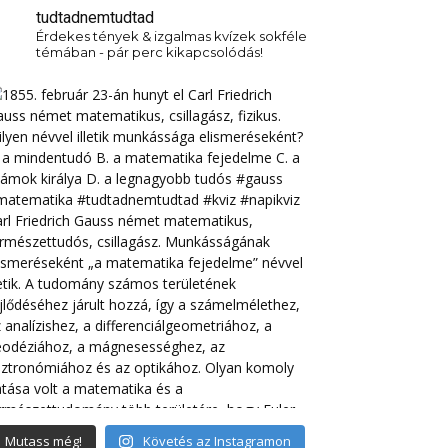
tudtadnemtudtad
Érdekes tények & izgalmas kvízek sokféle
témában - pár perc kikapcsolódás!
Mutass még!
Követés az Instagramon