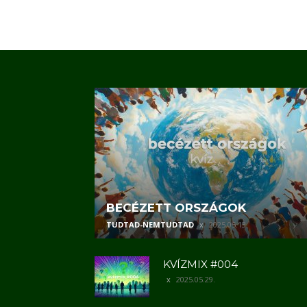
BECÉZETT ORSZÁGOK
TUDTAD-NEMTUDTAD
2025.05.13.
KVÍZMIX #004
2025.05.29.