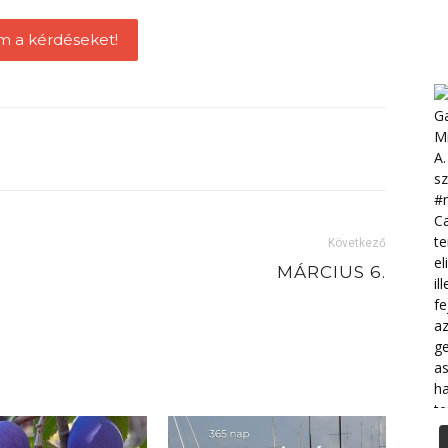
m a kérdéseket!
Következő
MÁRCIUS 6.