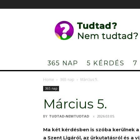
Tudtad?
Nem
tudtad?
365 NAP
5 KÉRDÉS
7
Home
365 nap
Március 5.
365 nap
Március 5.
BY
TUDTAD-NEMTUDTAD
2026.03.05.
Ma két kérdésben is szóba kerülnek a
a Szent Ligáról, az űrkutatásról és a ví