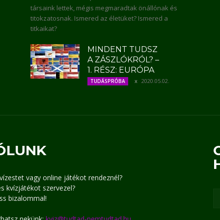
társaink lettek, mégis megmaradtak önállónak és
titokzatosnak. Ismered az életüket? Ismered a
titkaikat?
MINDENT TUDSZ
A ZÁSZLÓKRÓL? –
1. RÉSZ: EURÓPA
2020.05.02.
TUDÁSPRÓBA
ÓLUNK
kvízestet vagy online játékot rendeznél?
s kvízjátékot szervezel?
ss bizalommal!
írhatsz nekünk:
kviz@tudtad-nemtudtad.hu