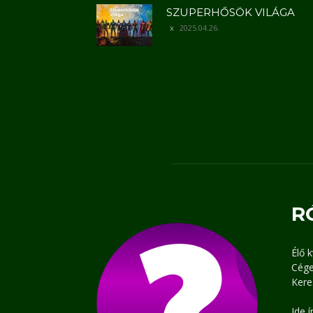
SZUPERHŐSÖK VILÁGA
2025.04.26.
R
Élő 
Cége
Kere
Ide 