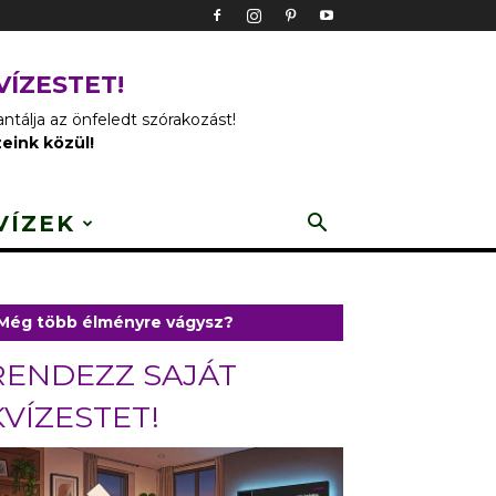
VÍZESTET!
tálja az önfeledt szórakozást!
zeink közül!
VÍZEK
Még több élményre vágysz?
RENDEZZ SAJÁT
KVÍZESTET!