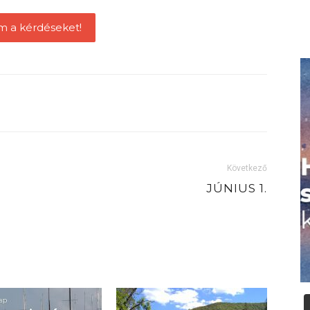
m a kérdéseket!
Következő
JÚNIUS 1.