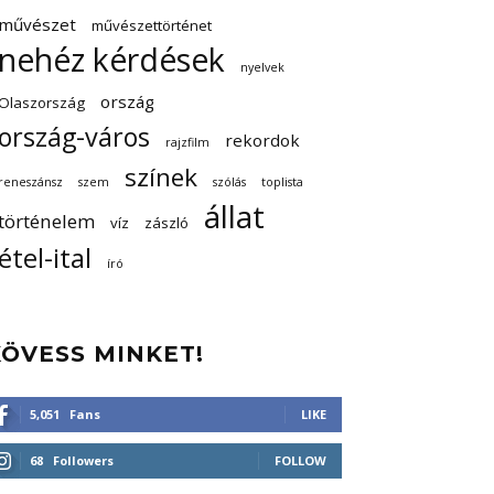
művészet
művészettörténet
nehéz kérdések
nyelvek
ország
Olaszország
ország-város
rekordok
rajzfilm
színek
reneszánsz
szem
szólás
toplista
állat
történelem
víz
zászló
étel-ital
író
KÖVESS MINKET!
5,051
Fans
LIKE
68
Followers
FOLLOW