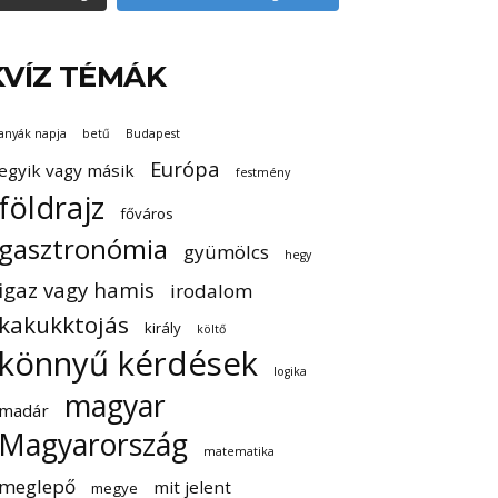
KVÍZ TÉMÁK
anyák napja
betű
Budapest
Európa
egyik vagy másik
festmény
földrajz
főváros
gasztronómia
gyümölcs
hegy
igaz vagy hamis
irodalom
kakukktojás
király
költő
könnyű kérdések
logika
magyar
madár
Magyarország
matematika
meglepő
mit jelent
megye