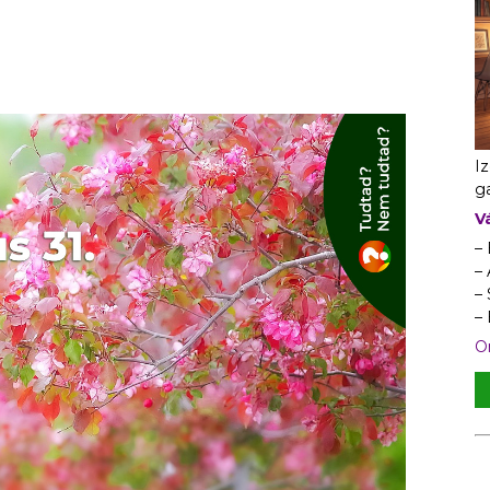
I
ga
V
–
– 
–
–
On