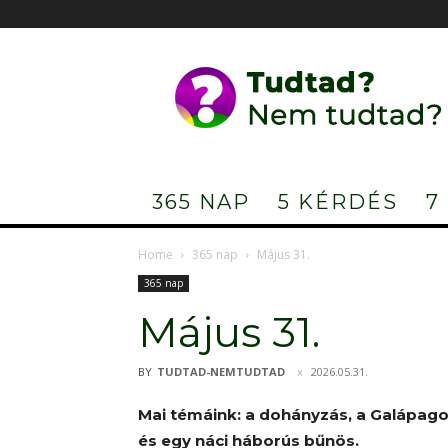
Tudtad?
Nem
tudtad?
365 NAP
5 KÉRDÉS
7
Home
365 nap
Május 31.
365 nap
Május 31.
BY
TUDTAD-NEMTUDTAD
2026.05.31.
Mai témáink: a dohányzás, a Galápago
és egy náci háborús bűnös.