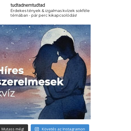
tudtadnemtudtad
Érdekes tények & izgalmas kvízek sokféle
témában - pár perc kikapcsolódás!
Mutass még!
Követés az Instagramon