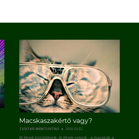
Macskaszakértő vagy?
TUDTAD-NEMTUDTAD
2020.05.02.
Itt élnek körülöttünk, itt élnek velünk - a macskák a