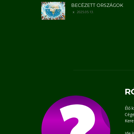
BECÉZETT ORSZÁGOK
2025.05.13.
R
Élő 
Cége
Kere
Ide 