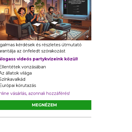
zgalmas kérdések és részletes útmutató
rantálja az önfeledt szórakozást
álogass videós partykvízeink közül!
 Ellentétek vonzásában
Az állatok világa
 Színkavalkád
 Európai körutazás
line vásárlás, azonnali hozzáférés!
MEGNÉZEM