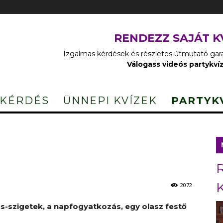
RENDEZZ SAJÁT K
Izgalmas kérdések és részletes útmutató garan
Válogass videós partykví
 KÉRDÉS
ÜNNEPI KVÍZEK
PARTYK
2072
s-szigetek, a napfogyatkozás, egy olasz festő