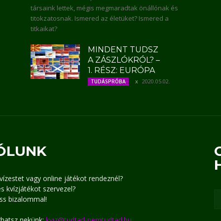
társaink lettek, mégis megmaradtak önállónak és
titokzatosnak. Ismered az életüket? Ismered a
titkaikat?
MINDENT TUDSZ
A ZÁSZLÓKRÓL? –
1. RÉSZ: EURÓPA
2020.05.02.
TUDÁSPRÓBA
ÓLUNK
kvízestet vagy online játékot rendeznél?
s kvízjátékot szervezel?
ss bizalommal!
írhatsz nekünk:
kviz@tudtad-nemtudtad.hu