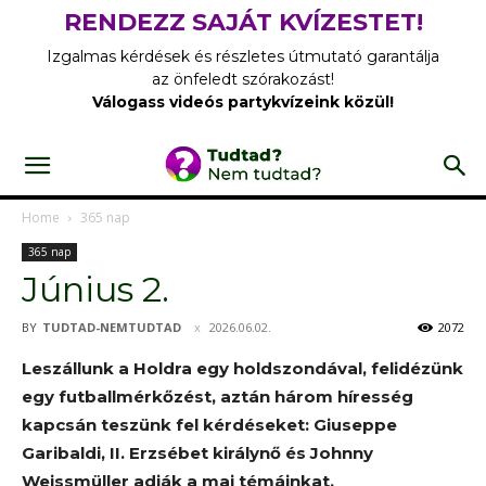
RENDEZZ SAJÁT KVÍZESTET!
Izgalmas kérdések és részletes útmutató garantálja
az önfeledt szórakozást!
Válogass videós partykvízeink közül!
Home
365 nap
365 nap
Június 2.
BY
TUDTAD-NEMTUDTAD
2026.06.02.
2072
Leszállunk a Holdra egy holdszondával, felidézünk
egy futballmérkőzést, aztán három híresség
kapcsán teszünk fel kérdéseket: Giuseppe
Garibaldi, II. Erzsébet királynő és Johnny
Weissmüller adják a mai témáinkat.