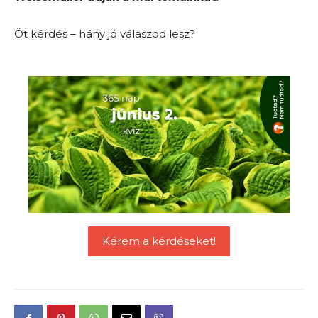
Öt kérdés – hány jó válaszod lesz?
Kérem a kérdéseket!