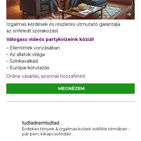
Izgalmas kérdések és részletes útmutató garantálja
az önfeledt szórakozást
Válogass videós partykvízeink közül!
– Ellentétek vonzásában
– Az állatok világa
– Színkavalkád
– Európai körutazás
Online vásárlás, azonnali hozzáférés!
MEGNÉZEM
tudtadnemtudtad
Érdekes tények & izgalmas kvízek sokféle témában -
pár perc kikapcsolódás!