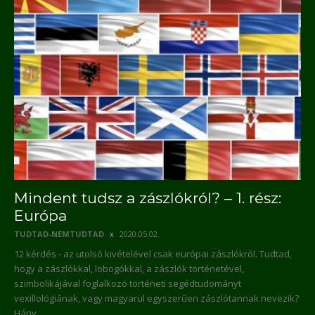
Mindent tudsz a zászlókról? – 1. rész:
Európa
TUDTAD-NEMTUDTAD
2020.05.02.
12 kérdés - az utolsó kivételével csak európai zászlókról. Tudtad,
hogy a zászlókkal, lobogókkal, a zászlók történetével,
szimbolikájával foglalkozó történeti segédtudományt
vexillológiának, vagy magyarul egyszerűen zászlótannak nevezik?
Hány...