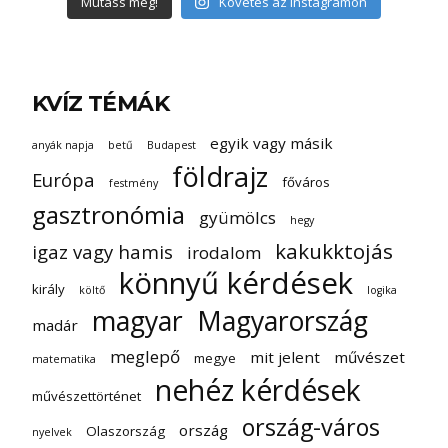
Mutass még!
Követés az Instagramon
KVÍZ TÉMÁK
egyik vagy másik
anyák napja
betű
Budapest
földrajz
Európa
főváros
festmény
gasztronómia
gyümölcs
hegy
kakukktojás
igaz vagy hamis
irodalom
könnyű kérdések
király
költő
logika
magyar
Magyarország
madár
meglepő
mit jelent
művészet
megye
matematika
nehéz kérdések
művészettörténet
ország-város
ország
Olaszország
nyelvek