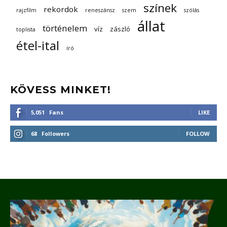
színek
rekordok
rajzfilm
reneszánsz
szem
szólás
állat
történelem
víz
zászló
toplista
étel-ital
író
KÖVESS MINKET!
5,051
Fans
LIKE
68
Followers
FOLLOW