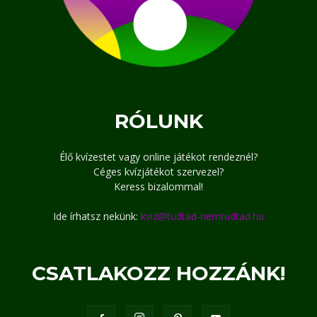
RÓLUNK
Élő kvízestet vagy online játékot rendeznél?
Céges kvízjátékot szervezel?
Keress bizalommal!
Ide írhatsz nekünk:
kviz@tudtad-nemtudtad.hu
CSATLAKOZZ HOZZÁNK!