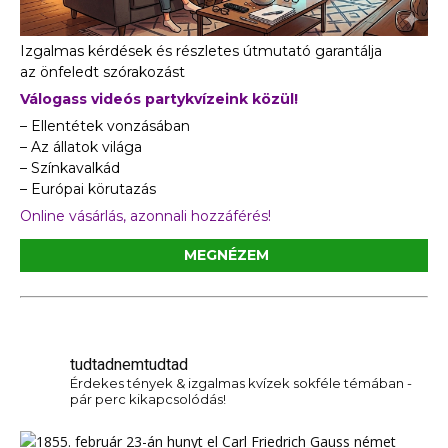
Izgalmas kérdések és részletes útmutató garantálja
az önfeledt szórakozást
Válogass videós partykvízeink közül!
– Ellentétek vonzásában
– Az állatok világa
– Színkavalkád
– Európai körutazás
Online vásárlás, azonnali hozzáférés!
MEGNÉZEM
tudtadnemtudtad
Érdekes tények & izgalmas kvízek sokféle témában -
pár perc kikapcsolódás!