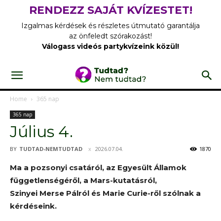
RENDEZZ SAJÁT KVÍZESTET!
Izgalmas kérdések és részletes útmutató garantálja
az önfeledt szórakozást!
Válogass videós partykvízeink közül!
Home
365 nap
365 nap
Július 4.
BY
TUDTAD-NEMTUDTAD
2026.07.04.
1870
Ma a pozsonyi csatáról, az Egyesült Államok
függetlenségéről, a Mars-kutatásról,
Szinyei Merse Pálról és Marie Curie-ről szólnak a
kérdéseink.