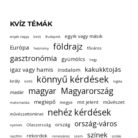
KVÍZ TÉMÁK
egyik vagy másik
anyák napja
betű
Budapest
földrajz
Európa
főváros
festmény
gasztronómia
gyümölcs
hegy
kakukktojás
igaz vagy hamis
irodalom
könnyű kérdések
király
költő
logika
magyar
Magyarország
madár
meglepő
mit jelent
művészet
megye
matematika
nehéz kérdések
művészettörténet
ország-város
ország
Olaszország
nyelvek
színek
rekordok
rajzfilm
reneszánsz
szem
szólás