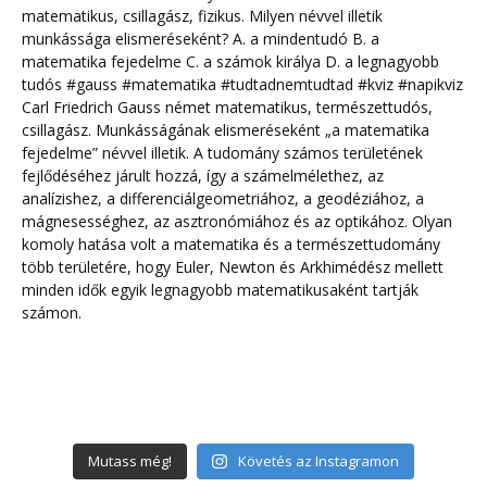
Mutass még!
Követés az Instagramon