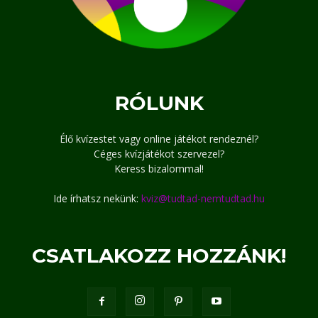
RÓLUNK
Élő kvízestet vagy online játékot rendeznél?
Céges kvízjátékot szervezel?
Keress bizalommal!
Ide írhatsz nekünk:
kviz@tudtad-nemtudtad.hu
CSATLAKOZZ HOZZÁNK!