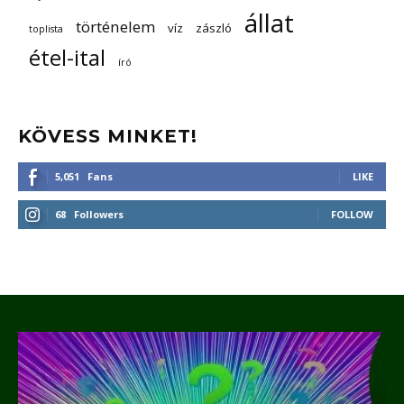
állat
történelem
víz
zászló
toplista
étel-ital
író
KÖVESS MINKET!
5,051
Fans
LIKE
68
Followers
FOLLOW