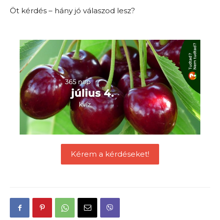
Öt kérdés – hány jó válaszod lesz?
Kérem a kérdéseket!