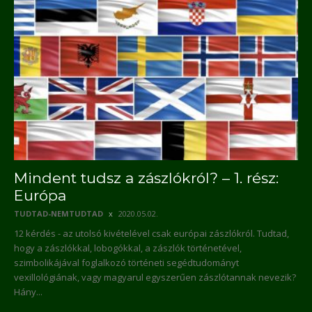
Mindent tudsz a zászlókról? – 1. rész:
Európa
TUDTAD-NEMTUDTAD
2020.05.02.
12 kérdés - az utolsó kivételével csak európai zászlókról. Tudtad,
hogy a zászlókkal, lobogókkal, a zászlók történetével,
szimbolikájával foglalkozó történeti segédtudományt
vexillológiának, vagy magyarul egyszerűen zászlótannak nevezik?
Hány...