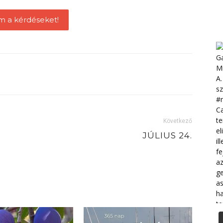
m a kérdéseket!
Következő
JÚLIUS 24.