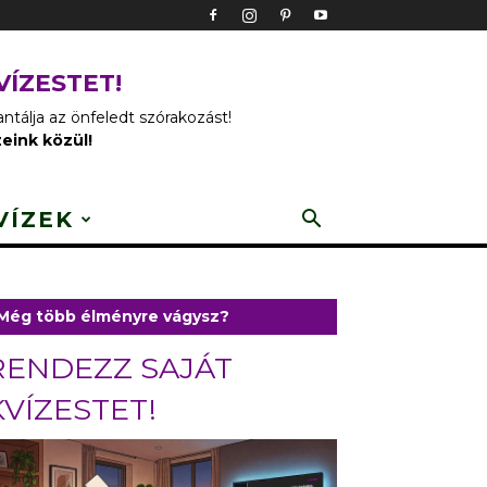
VÍZESTET!
tálja az önfeledt szórakozást!
zeink közül!
VÍZEK
Még több élményre vágysz?
RENDEZZ SAJÁT
KVÍZESTET!