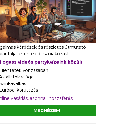
zgalmas kérdések és részletes útmutató
rantálja az önfeledt szórakozást
álogass videós partykvízeink közül!
 Ellentétek vonzásában
Az állatok világa
 Színkavalkád
 Európai körutazás
line vásárlás, azonnali hozzáférés!
MEGNÉZEM