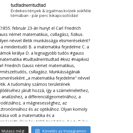
tudtadnemtudtad
Érdekes tények & izgalmas kvízek sokféle
témában - pár perc kikapcsolódás!
Mutass még!
Követés az Instagramon