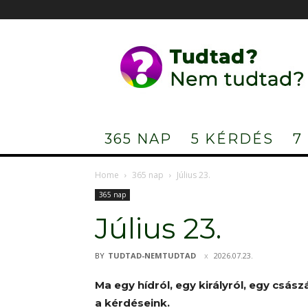
Tudtad?
Nem
tudtad?
365 NAP
5 KÉRDÉS
7
Home
365 nap
Július 23.
365 nap
Július 23.
BY
TUDTAD-NEMTUDTAD
2026.07.23.
Ma egy hídról, egy királyról, egy csás
a kérdéseink.