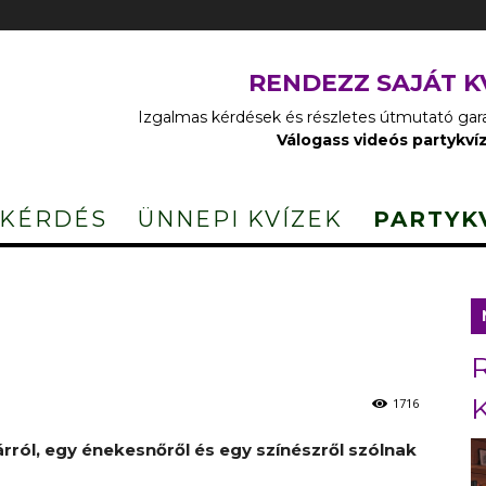
RENDEZZ SAJÁT K
Izgalmas kérdések és részletes útmutató garan
Válogass videós partykví
 KÉRDÉS
ÜNNEPI KVÍZEK
PARTYK
1716
zárról, egy énekesnőről és egy színészről szólnak