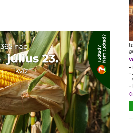
I
ga
V
–
– 
–
–
On