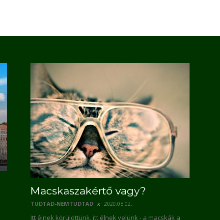
Macskaszakértő vagy?
TUDTAD-NEMTUDTAD
2020.05.02.
Itt élnek körülöttünk, itt élnek velünk - a macskák a