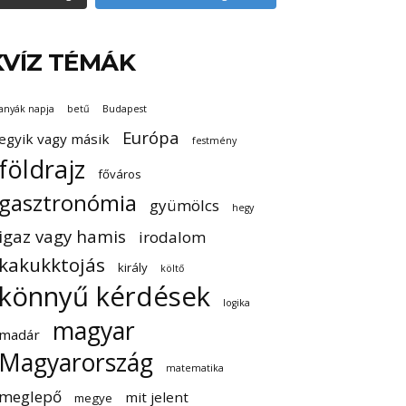
KVÍZ TÉMÁK
anyák napja
betű
Budapest
Európa
egyik vagy másik
festmény
földrajz
főváros
gasztronómia
gyümölcs
hegy
igaz vagy hamis
irodalom
kakukktojás
király
költő
könnyű kérdések
logika
magyar
madár
Magyarország
matematika
meglepő
mit jelent
megye