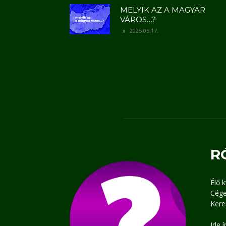
MELYIK AZ A MAGYAR
VÁROS…?
2025.05.17.
R
Élő 
Cége
Kere
Ide 