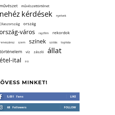
művészet
művészettörténet
nehéz kérdések
nyelvek
ország
Olaszország
ország-város
rekordok
rajzfilm
színek
reneszánsz
szem
szólás
toplista
állat
történelem
víz
zászló
étel-ital
író
KÖVESS MINKET!
5,051
Fans
LIKE
68
Followers
FOLLOW