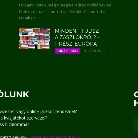
társaink lettek, mégis megmaradtak önállónak és
titokzatosnak. Ismered az életüket? Ismered a
titkaikat?
MINDENT TUDSZ
A ZÁSZLÓKRÓL? –
1. RÉSZ: EURÓPA
2020.05.02.
TUDÁSPRÓBA
ÓLUNK
kvízestet vagy online játékot rendeznél?
s kvízjátékot szervezel?
ss bizalommal!
írhatsz nekünk:
kviz@tudtad-nemtudtad.hu