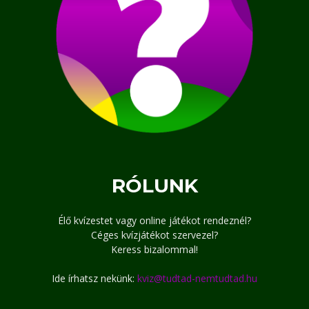
RÓLUNK
Élő kvízestet vagy online játékot rendeznél?
Céges kvízjátékot szervezel?
Keress bizalommal!
Ide írhatsz nekünk:
kviz@tudtad-nemtudtad.hu