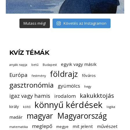
Mutass még!
Követés az Instagramon
KVÍZ TÉMÁK
egyik vagy másik
anyák napja
betű
Budapest
földrajz
Európa
főváros
festmény
gasztronómia
gyümölcs
hegy
kakukktojás
igaz vagy hamis
irodalom
könnyű kérdések
király
költő
logika
magyar
Magyarország
madár
meglepő
mit jelent
művészet
megye
matematika