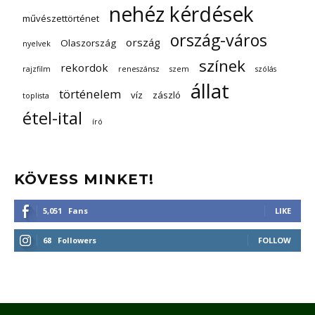
nehéz kérdések
művészettörténet
ország-város
ország
Olaszország
nyelvek
színek
rekordok
rajzfilm
reneszánsz
szem
szólás
állat
történelem
víz
zászló
toplista
étel-ital
író
KÖVESS MINKET!
5,051
Fans
LIKE
68
Followers
FOLLOW