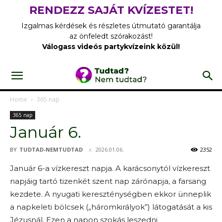
RENDEZZ SAJÁT KVÍZESTET!
Izgalmas kérdések és részletes útmutató garantálja
az önfeledt szórakozást!
Válogass videós partykvízeink közül!
Home
365 nap
365 nap
Január 6.
BY
TUDTAD-NEMTUDTAD
2026.01.06.
2352
Január 6-a vízkereszt napja. A karácsonytól vízkereszt
napjáig tartó tizenkét szent nap zárónapja, a farsang
kezdete. A nyugati kereszténységben ekkor ünneplik
a napkeleti bölcsek („háromkirályok”) látogatását a kis
Jézusnál. Ezen a napon szokás leszedni