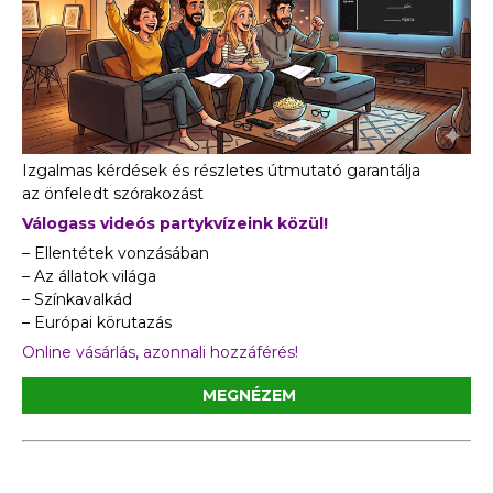
Izgalmas kérdések és részletes útmutató garantálja
az önfeledt szórakozást
Válogass videós partykvízeink közül!
– Ellentétek vonzásában
– Az állatok világa
– Színkavalkád
– Európai körutazás
Online vásárlás, azonnali hozzáférés!
MEGNÉZEM