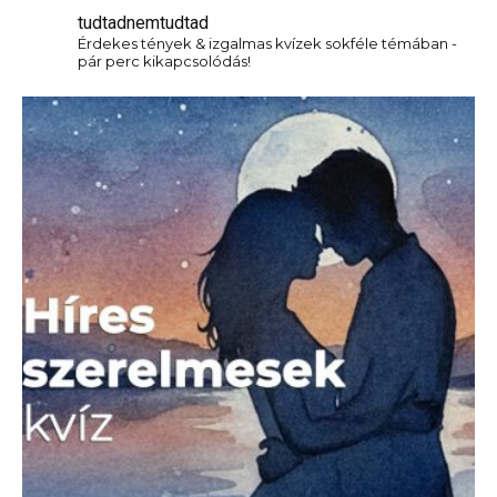
tudtadnemtudtad
Érdekes tények & izgalmas kvízek sokféle témában -
pár perc kikapcsolódás!