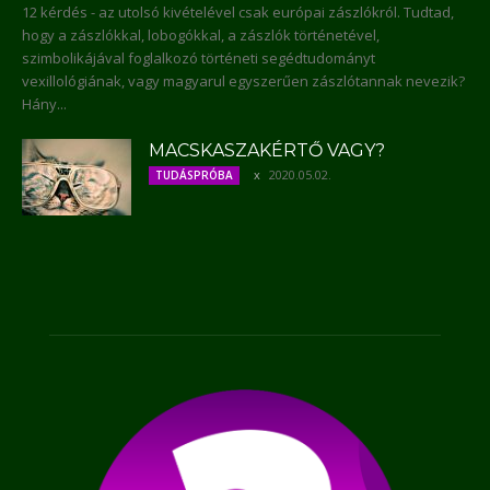
12 kérdés - az utolsó kivételével csak európai zászlókról. Tudtad,
hogy a zászlókkal, lobogókkal, a zászlók történetével,
szimbolikájával foglalkozó történeti segédtudományt
vexillológiának, vagy magyarul egyszerűen zászlótannak nevezik?
Hány...
MACSKASZAKÉRTŐ VAGY?
2020.05.02.
TUDÁSPRÓBA