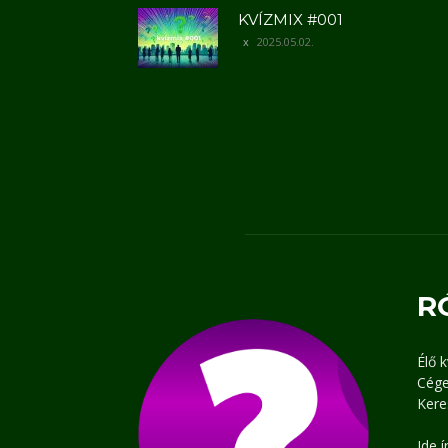
KVÍZMIX #001
2025.05.02.
R
Élő 
Cége
Kere
Ide 