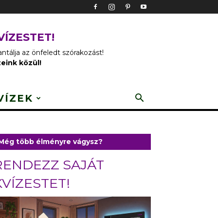
VÍZESTET!
tálja az önfeledt szórakozást!
zeink közül!
VÍZEK
Még több élményre vágysz?
RENDEZZ SAJÁT
KVÍZESTET!