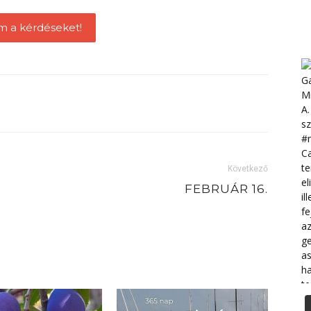
m a kérdéseket!
Következő
FEBRUÁR 16.