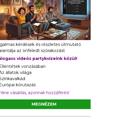
zgalmas kérdések és részletes útmutató
rantálja az önfeledt szórakozást
álogass videós partykvízeink közül!
 Ellentétek vonzásában
Az állatok világa
 Színkavalkád
 Európai körutazás
line vásárlás, azonnali hozzáférés!
MEGNÉZEM