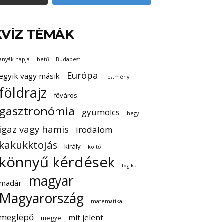
KVÍZ TÉMÁK
anyák napja
betű
Budapest
Európa
egyik vagy másik
festmény
földrajz
főváros
gasztronómia
gyümölcs
hegy
igaz vagy hamis
irodalom
kakukktojás
király
költő
könnyű kérdések
logika
magyar
madár
Magyarország
matematika
meglepő
mit jelent
megye