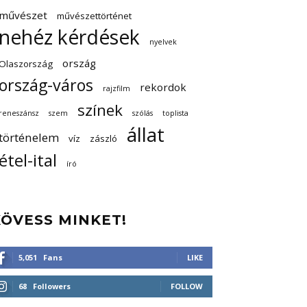
művészet
művészettörténet
nehéz kérdések
nyelvek
ország
Olaszország
ország-város
rekordok
rajzfilm
színek
reneszánsz
szem
szólás
toplista
állat
történelem
víz
zászló
étel-ital
író
KÖVESS MINKET!
5,051
Fans
LIKE
68
Followers
FOLLOW