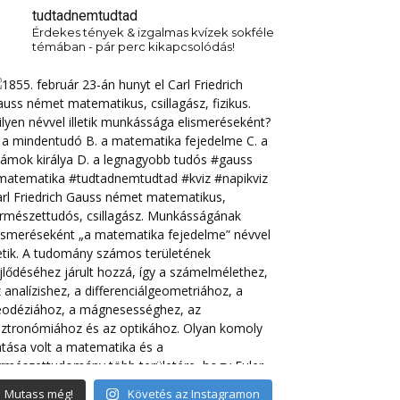
tudtadnemtudtad
Érdekes tények & izgalmas kvízek sokféle
témában - pár perc kikapcsolódás!
Mutass még!
Követés az Instagramon