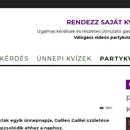
RENDEZZ SAJÁT K
Izgalmas kérdések és részletes útmutató garan
Válogass videós partykví
 KÉRDÉS
ÜNNEPI KVÍZEK
PARTYK
1907
ták egyik ünnepnapja, Galileo Galilei születése
apcsolódik ehhez a naphoz.