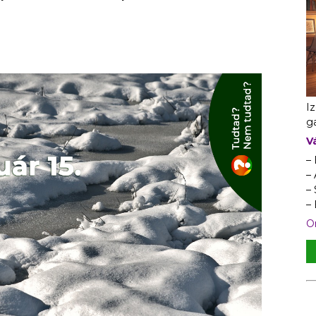
I
ga
V
–
– 
–
–
On