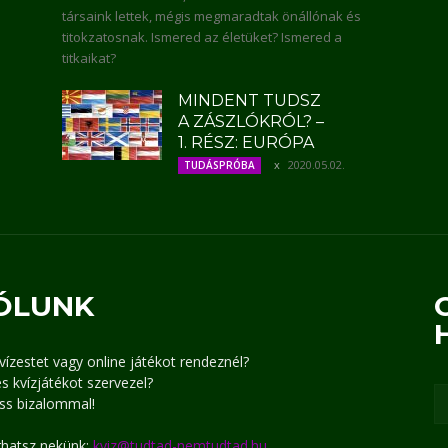
társaink lettek, mégis megmaradtak önállónak és
titokzatosnak. Ismered az életüket? Ismered a
titkaikat?
MINDENT TUDSZ
A ZÁSZLÓKRÓL? –
1. RÉSZ: EURÓPA
2020.05.02.
TUDÁSPRÓBA
ÓLUNK
kvízestet vagy online játékot rendeznél?
s kvízjátékot szervezel?
ss bizalommal!
írhatsz nekünk:
kviz@tudtad-nemtudtad.hu