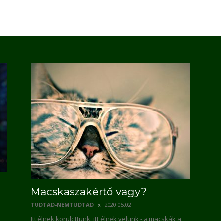
Macskaszakértő vagy?
TUDTAD-NEMTUDTAD
2020.05.02.
Itt élnek körülöttünk, itt élnek velünk - a macskák a