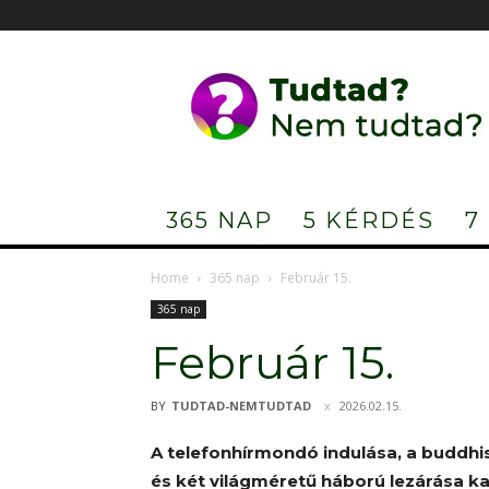
Tudtad?
Nem
tudtad?
365 NAP
5 KÉRDÉS
7
Home
365 nap
Február 15.
365 nap
Február 15.
BY
TUDTAD-NEMTUDTAD
2026.02.15.
A telefonhírmondó indulása, a buddhis
és két világméretű háború lezárása k