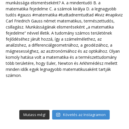
Mutass még!
Követés az Instagramon