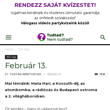
RENDEZZ SAJÁT KVÍZESTET!
Izgalmas kérdések és részletes útmutató garantálja
az önfeledt szórakozást!
Válogass videós partykvízeink közül!
Home
365 nap
365 nap
Február 13.
BY
TUDTAD-NEMTUDTAD
2026.02.13.
1858
Mai témáink: Mata Hari, a Kossuth-díj, az
atombomba, a rádiózás és Budapest ostroma
a 2. világháborúban.
Öt kérdés – hány jó válaszod lesz?