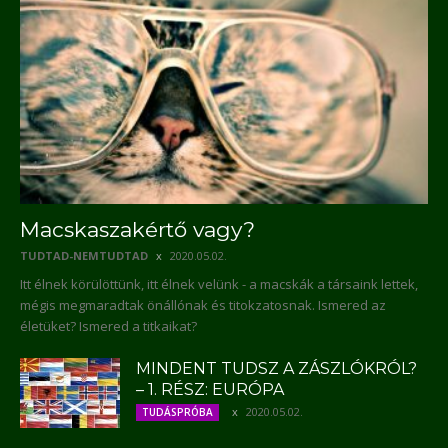
Macskaszakértő vagy?
TUDTAD-NEMTUDTAD
2020.05.02.
Itt élnek körülöttünk, itt élnek velünk - a macskák a társaink lettek,
mégis megmaradtak önállónak és titokzatosnak. Ismered az
életüket? Ismered a titkaikat?
MINDENT TUDSZ A ZÁSZLÓKRÓL?
– 1. RÉSZ: EURÓPA
2020.05.02.
TUDÁSPRÓBA