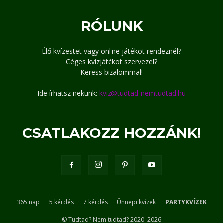
RÓLUNK
Élő kvízestet vagy online játékot rendeznél?
Céges kvízjátékot szervezel?
Keress bizalommal!
Ide írhatsz nekünk:
kviz@tudtad-nemtudtad.hu
CSATLAKOZZ HOZZÁNK!
365 nap
5 kérdés
7 kérdés
Ünnepi kvízek
PARTYKVÍZEK
© Tudtad? Nem tudtad? 2020–2026