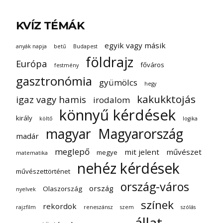
KVÍZ TÉMÁK
egyik vagy másik
anyák napja
betű
Budapest
földrajz
Európa
főváros
festmény
gasztronómia
gyümölcs
hegy
kakukktojás
igaz vagy hamis
irodalom
könnyű kérdések
király
költő
logika
magyar
Magyarország
madár
meglepő
mit jelent
művészet
megye
matematika
nehéz kérdések
művészettörténet
ország-város
ország
Olaszország
nyelvek
színek
rekordok
rajzfilm
reneszánsz
szem
szólás
állat