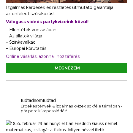
Izgalmas kérdések és részletes útmutató garantálja
az önfeledt szórakozást
Válogass videós partykvízeink közül!
– Ellentétek vonzásában
– Az állatok világa
– Színkavalkád
– Európai körutazás
Online vásárlás, azonnali hozzáférés!
MEGNÉZEM
tudtadnemtudtad
Érdekes tények & izgalmas kvízek sokféle témában -
pár perc kikapcsolódás!