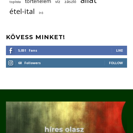
történelem
víz
zászló
toplista
étel-ital
író
KÖVESS MINKET!
5,051
Fans
LIKE
68
Followers
FOLLOW