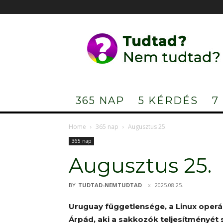
Tudtad?
Nem
tudtad?
365 NAP
5 KÉRDÉS
7
Home
365 nap
Augusztus 25.
365 nap
Augusztus 25.
BY
TUDTAD-NEMTUDTAD
2025.08.25.
Uruguay függetlensége, a Linux operác
Árpád, aki a sakkozók teljesítményét