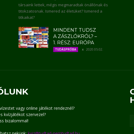
társaink lettek, mégis megmaradtak önállónak és
titokzatosnak. Ismered az életüket? Ismered a
titkaikat?
MINDENT TUDSZ
A ZÁSZLÓKRÓL? –
1. RÉSZ: EURÓPA
2020.05.02.
TUDÁSPRÓBA
ÓLUNK
kvízestet vagy online játékot rendeznél?
s kvízjátékot szervezel?
ss bizalommal!
írhatsz nekünk:
kviz@tudtad-nemtudtad.hu