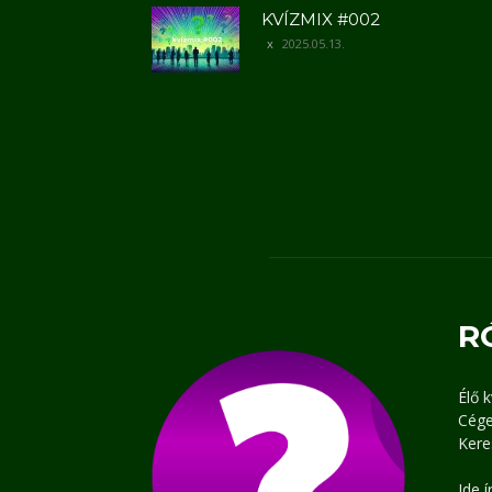
KVÍZMIX #002
2025.05.13.
R
Élő 
Cége
Kere
Ide 