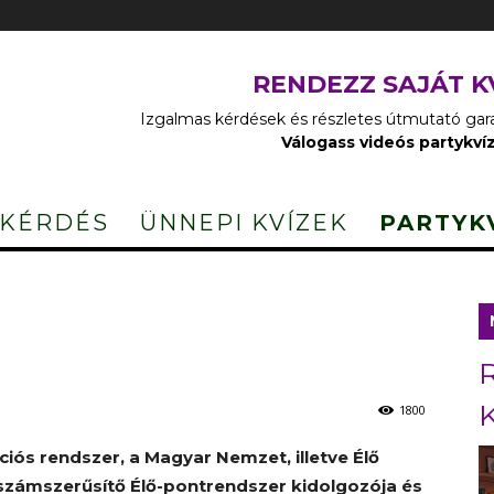
RENDEZZ SAJÁT K
Izgalmas kérdések és részletes útmutató garan
Válogass videós partykví
 KÉRDÉS
ÜNNEPI KVÍZEK
PARTYK
1800
iós rendszer, a Magyar Nemzet, illetve Élő
 számszerűsítő Élő-pontrendszer kidolgozója és