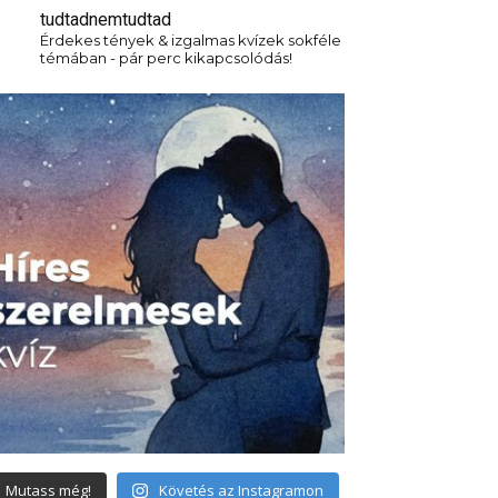
tudtadnemtudtad
Érdekes tények & izgalmas kvízek sokféle
témában - pár perc kikapcsolódás!
Mutass még!
Követés az Instagramon