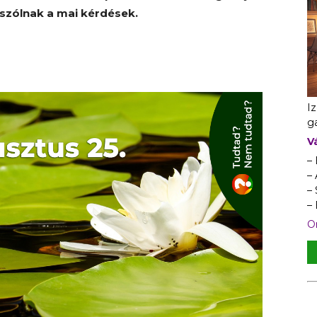
 szólnak a mai kérdések.
I
ga
V
–
– 
–
–
On