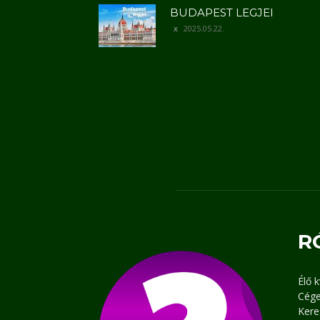
BUDAPEST LEGJEI
2025.05.22.
R
Élő 
Cége
Kere