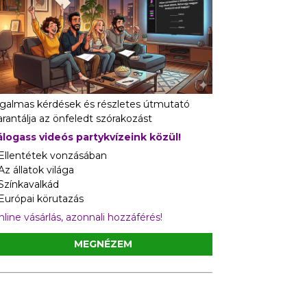
zgalmas kérdések és részletes útmutató
rantálja az önfeledt szórakozást
álogass videós partykvízeink közül!
 Ellentétek vonzásában
Az állatok világa
 Színkavalkád
 Európai körutazás
line vásárlás, azonnali hozzáférés!
MEGNÉZEM