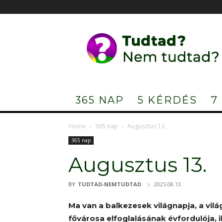
Tudtad?
Nem
tudtad?
365 NAP
5 KÉRDÉS
7
Home
365 nap
Augusztus 13.
365 nap
Augusztus 13.
BY
TUDTAD-NEMTUDTAD
2025.08.13.
Ma van a balkezesek világnapja, a vilá
fővárosa elfoglalásának évfordulója, 