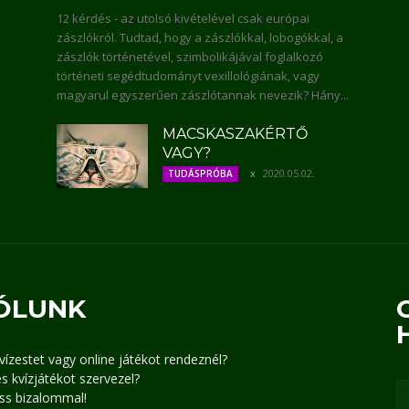
12 kérdés - az utolsó kivételével csak európai
zászlókról. Tudtad, hogy a zászlókkal, lobogókkal, a
zászlók történetével, szimbolikájával foglalkozó
történeti segédtudományt vexillológiának, vagy
magyarul egyszerűen zászlótannak nevezik? Hány...
MACSKASZAKÉRTŐ
VAGY?
2020.05.02.
TUDÁSPRÓBA
ÓLUNK
kvízestet vagy online játékot rendeznél?
s kvízjátékot szervezel?
ss bizalommal!