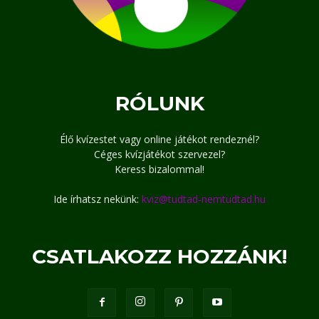
RÓLUNK
Élő kvízestet vagy online játékot rendeznél?
Céges kvízjátékot szervezel?
Keress bizalommal!
Ide írhatsz nekünk:
kviz@tudtad-nemtudtad.hu
CSATLAKOZZ HOZZÁNK!