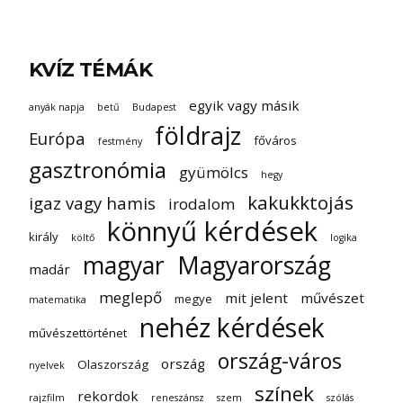
KVÍZ TÉMÁK
egyik vagy másik
anyák napja
betű
Budapest
földrajz
Európa
főváros
festmény
gasztronómia
gyümölcs
hegy
kakukktojás
igaz vagy hamis
irodalom
könnyű kérdések
király
költő
logika
magyar
Magyarország
madár
meglepő
mit jelent
művészet
megye
matematika
nehéz kérdések
művészettörténet
ország-város
ország
Olaszország
nyelvek
színek
rekordok
rajzfilm
reneszánsz
szem
szólás