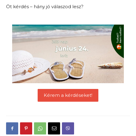
Öt kérdés – hány jó válaszod lesz?
Kérem a kérdéseket!