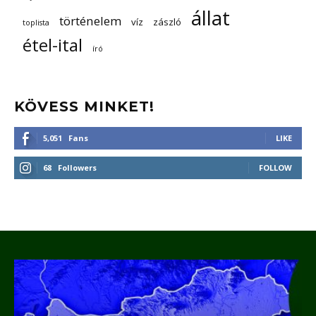
állat
történelem
víz
zászló
toplista
étel-ital
író
KÖVESS MINKET!
5,051
Fans
LIKE
68
Followers
FOLLOW