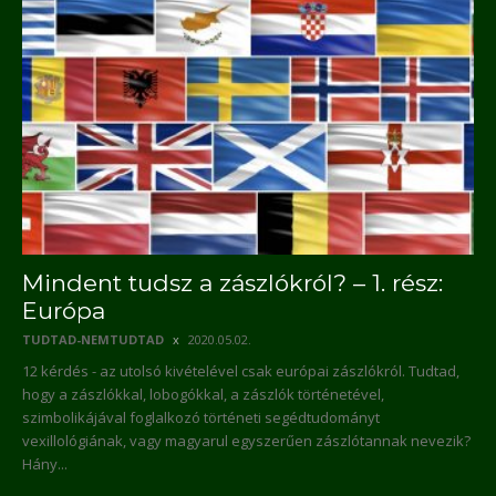
Mindent tudsz a zászlókról? – 1. rész:
Európa
TUDTAD-NEMTUDTAD
2020.05.02.
12 kérdés - az utolsó kivételével csak európai zászlókról. Tudtad,
hogy a zászlókkal, lobogókkal, a zászlók történetével,
szimbolikájával foglalkozó történeti segédtudományt
vexillológiának, vagy magyarul egyszerűen zászlótannak nevezik?
Hány...