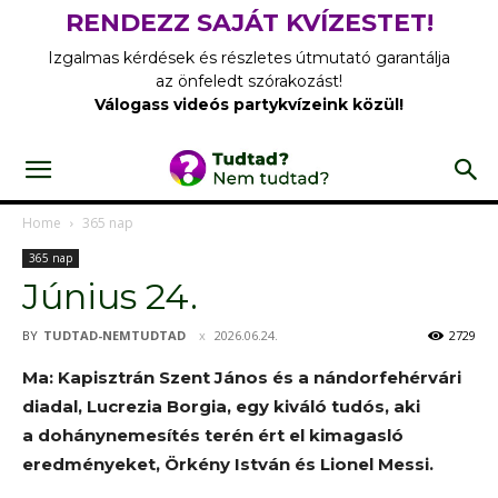
RENDEZZ SAJÁT KVÍZESTET!
Izgalmas kérdések és részletes útmutató garantálja
az önfeledt szórakozást!
Válogass videós partykvízeink közül!
Home
365 nap
365 nap
Június 24.
BY
TUDTAD-NEMTUDTAD
2026.06.24.
2729
Ma: Kapisztrán Szent János és a nándorfehérvári
diadal, Lucrezia Borgia, egy kiváló tudós, aki
a dohánynemesítés terén ért el kimagasló
eredményeket, Örkény István és Lionel Messi.