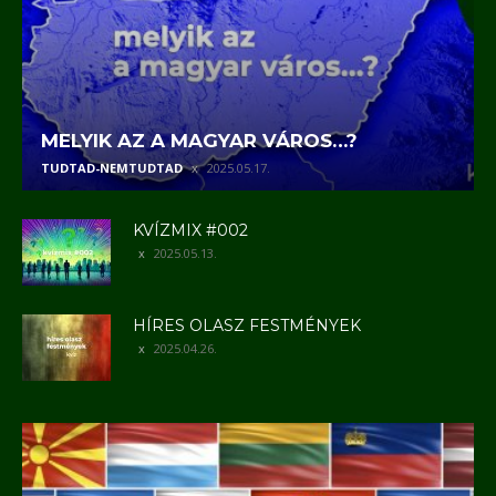
MELYIK AZ A MAGYAR VÁROS…?
TUDTAD-NEMTUDTAD
2025.05.17.
KVÍZMIX #002
2025.05.13.
HÍRES OLASZ FESTMÉNYEK
2025.04.26.