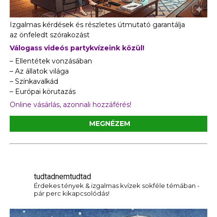
Izgalmas kérdések és részletes útmutató garantálja
az önfeledt szórakozást
Válogass videós partykvízeink közül!
– Ellentétek vonzásában
– Az állatok világa
– Színkavalkád
– Európai körutazás
Online vásárlás, azonnali hozzáférés!
MEGNÉZEM
tudtadnemtudtad
Érdekes tények & izgalmas kvízek sokféle témában -
pár perc kikapcsolódás!