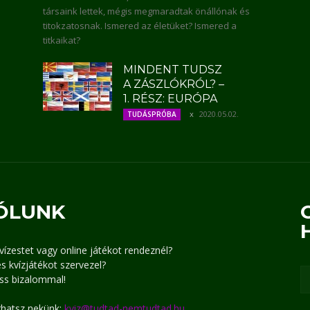
társaink lettek, mégis megmaradtak önállónak és
titokzatosnak. Ismered az életüket? Ismered a
titkaikat?
MINDENT TUDSZ
A ZÁSZLÓKRÓL? –
1. RÉSZ: EURÓPA
2020.05.02.
TUDÁSPRÓBA
ÓLUNK
kvízestet vagy online játékot rendeznél?
s kvízjátékot szervezel?
ss bizalommal!
írhatsz nekünk:
kviz@tudtad-nemtudtad.hu