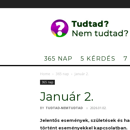
Tudtad?
Nem
tudtad?
365 NAP
5 KÉRDÉS
7
Home
365 nap
Január 2.
365 nap
Január 2.
BY
TUDTAD-NEMTUDTAD
2026.01.02.
Jelentős események, születések és ha
történt eseményekkel kapcsolatban.