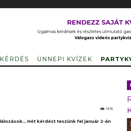
RENDEZZ SAJÁT K
Izgalmas kérdések és részletes útmutató garan
Válogass videós partykví
 KÉRDÉS
ÜNNEPI KVÍZEK
PARTYK
1970
lálozások… Hét kérdést teszünk fel január 2-án