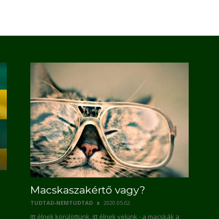
Macskaszakértő vagy?
TUDTAD-NEMTUDTAD
2020.05.02.
Itt élnek körülöttünk, itt élnek velünk - a macskák a