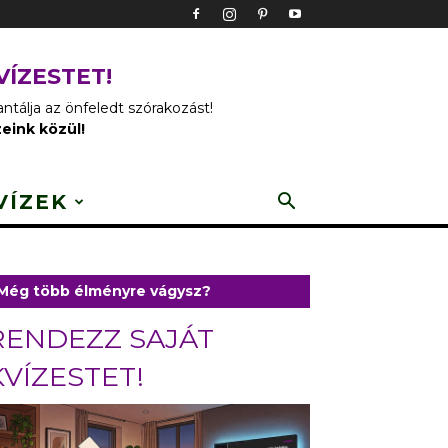
VÍZESTET!
tálja az önfeledt szórakozást!
zeink közül!
VÍZEK
Még több élményre vágysz?
RENDEZZ SAJÁT
KVÍZESTET!