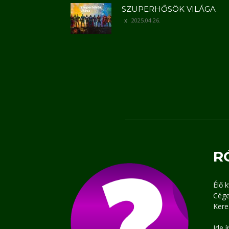
SZUPERHŐSÖK VILÁGA
2025.04.26.
R
Élő 
Cége
Kere
Ide 