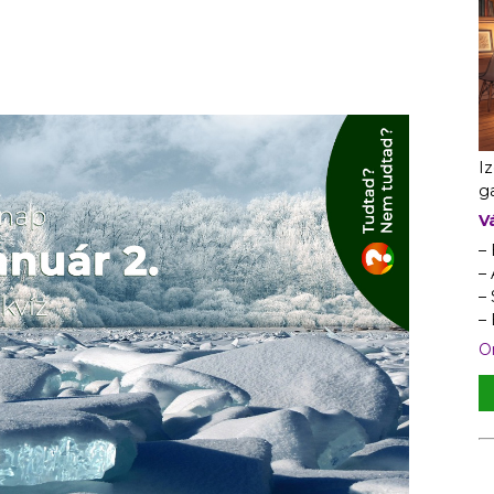
I
ga
V
–
– 
–
–
On