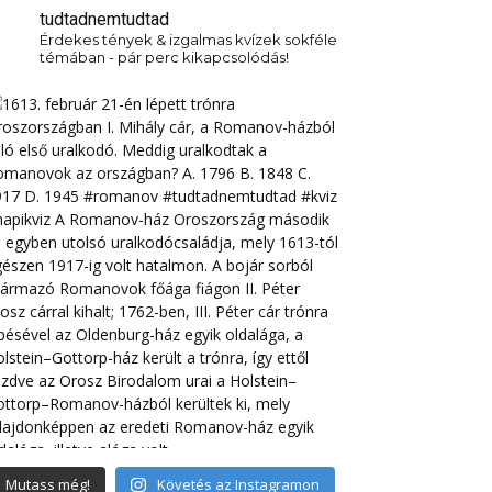
tudtadnemtudtad
Érdekes tények & izgalmas kvízek sokféle
témában - pár perc kikapcsolódás!
Mutass még!
Követés az Instagramon