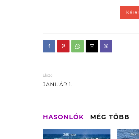
Kére
Előző
JANUÁR 1.
HASONLÓK
MÉG TÖBB