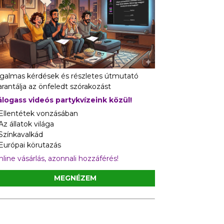
zgalmas kérdések és részletes útmutató
rantálja az önfeledt szórakozást
álogass videós partykvízeink közül!
 Ellentétek vonzásában
Az állatok világa
 Színkavalkád
 Európai körutazás
line vásárlás, azonnali hozzáférés!
MEGNÉZEM