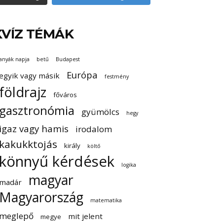
KVÍZ TÉMÁK
anyák napja
betű
Budapest
Európa
egyik vagy másik
festmény
földrajz
főváros
gasztronómia
gyümölcs
hegy
igaz vagy hamis
irodalom
kakukktojás
király
költő
könnyű kérdések
logika
magyar
madár
Magyarország
matematika
meglepő
mit jelent
megye