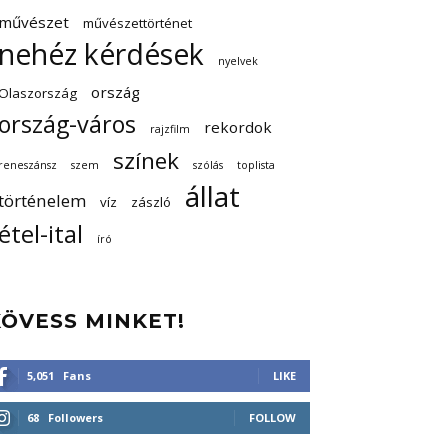
művészet
művészettörténet
nehéz kérdések
nyelvek
ország
Olaszország
ország-város
rekordok
rajzfilm
színek
reneszánsz
szem
szólás
toplista
állat
történelem
víz
zászló
étel-ital
író
KÖVESS MINKET!
5,051
Fans
LIKE
68
Followers
FOLLOW