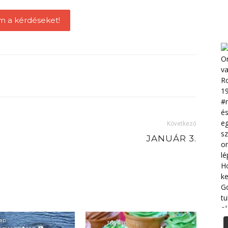
m a kérdéseket!
Következő
JANUÁR 3.