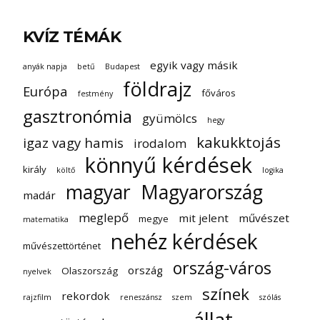
KVÍZ TÉMÁK
egyik vagy másik
anyák napja
betű
Budapest
földrajz
Európa
főváros
festmény
gasztronómia
gyümölcs
hegy
kakukktojás
igaz vagy hamis
irodalom
könnyű kérdések
király
költő
logika
magyar
Magyarország
madár
meglepő
mit jelent
művészet
megye
matematika
nehéz kérdések
művészettörténet
ország-város
ország
Olaszország
nyelvek
színek
rekordok
rajzfilm
reneszánsz
szem
szólás
állat