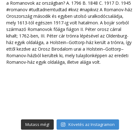
Mutass még!
Követés az Instagramon