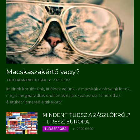
Macskaszakértő vagy?
TUDTAD-NEMTUDTAD
2020.05.02.
Itt élnek körülöttünk, itt élnek velünk - a macskák a társaink lettek,
mégis megmaradtak önállónak és titokzatosnak. Ismered az
életüket? Ismered a titkaikat?
MINDENT TUDSZ A ZÁSZLÓKRÓL?
– 1. RÉSZ: EURÓPA
2020.05.02.
TUDÁSPRÓBA