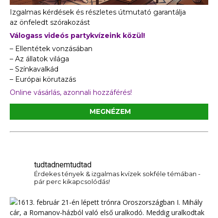
Izgalmas kérdések és részletes útmutató garantálja
az önfeledt szórakozást
Válogass videós partykvízeink közül!
– Ellentétek vonzásában
– Az állatok világa
– Színkavalkád
– Európai körutazás
Online vásárlás, azonnali hozzáférés!
MEGNÉZEM
tudtadnemtudtad
Érdekes tények & izgalmas kvízek sokféle témában -
pár perc kikapcsolódás!