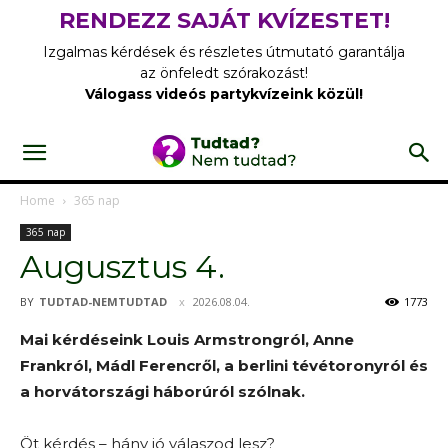
RENDEZZ SAJÁT KVÍZESTET!
Izgalmas kérdések és részletes útmutató garantálja
az önfeledt szórakozást!
Válogass videós partykvízeink közül!
Home
365 nap
365 nap
Augusztus 4.
BY
TUDTAD-NEMTUDTAD
2026.08.04.
1773
Mai kérdéseink Louis Armstrongról, Anne
Frankról, Mádl Ferencről, a berlini tévétoronyról és
a horvátországi háborúról szólnak.
Öt kérdés – hány jó válaszod lesz?