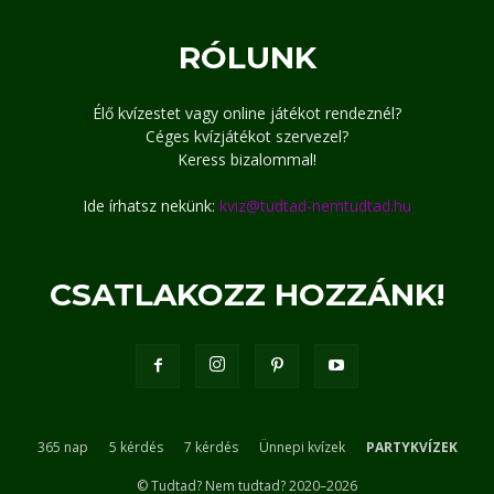
RÓLUNK
Élő kvízestet vagy online játékot rendeznél?
Céges kvízjátékot szervezel?
Keress bizalommal!
Ide írhatsz nekünk:
kviz@tudtad-nemtudtad.hu
CSATLAKOZZ HOZZÁNK!
365 nap
5 kérdés
7 kérdés
Ünnepi kvízek
PARTYKVÍZEK
© Tudtad? Nem tudtad? 2020–2026