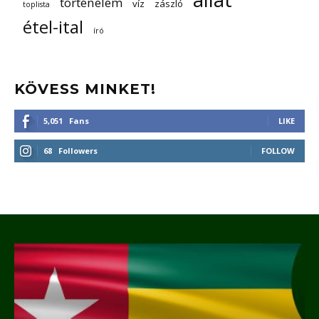
történelem
víz
zászló
toplista
étel-ital
író
KÖVESS MINKET!
5,051
Fans
LIKE
68
Followers
FOLLOW