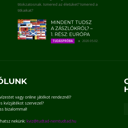
titokzatosnak. Ismered az életüket? Ismered a
titkaikat?
MINDENT TUDSZ
A ZÁSZLÓKRÓL? –
1. RÉSZ: EURÓPA
2020.05.02.
TUDÁSPRÓBA
ÓLUNK
kvízestet vagy online játékot rendeznél?
s kvízjátékot szervezel?
ss bizalommal!
írhatsz nekünk:
kviz@tudtad-nemtudtad.hu