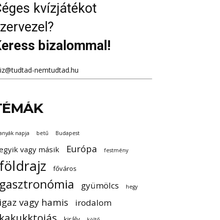
éges kvízjátékot
zervezel?
eress bizalommal!
viz@tudtad-nemtudtad.hu
TÉMÁK
anyák napja
betű
Budapest
Európa
egyik vagy másik
festmény
földrajz
főváros
gasztronómia
gyümölcs
hegy
igaz vagy hamis
irodalom
kakukktojás
király
költő