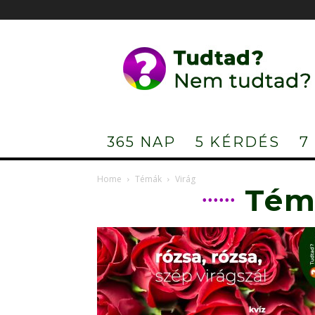
Tudtad?
Nem
tudtad?
365 NAP
5 KÉRDÉS
7
Home
Témák
Virág
Tém