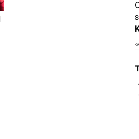
C
s
l
K
k