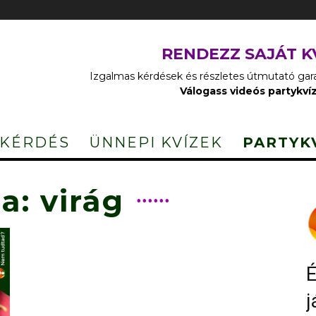
RENDEZZ SAJÁT K
Izgalmas kérdések és részletes útmutató garan
Válogass videós partykví
 KÉRDÉS
ÜNNEPI KVÍZEK
PARTYK
a: virág
É
j