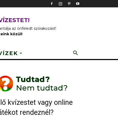
VÍZESTET!
tálja az önfeledt szórakozást!
zeink közül!
VÍZEK
lő kvízestet vagy online
átékot rendeznél?