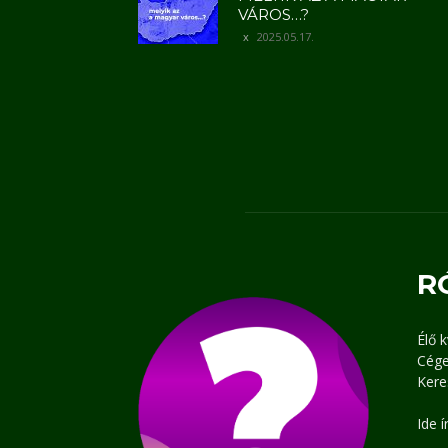
VÁROS…?
2025.05.17.
R
Élő 
Cége
Kere
Ide 