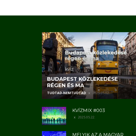
BUDAPEST KÖZLEKEDÉSE
RÉGEN ÉS MA
TUDTAD-NEMTUDTAD
2025.05.02.
KVÍZMIX #003
2025.05.22.
MELYIK AZ A MAGYAR