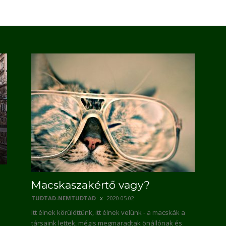
Macskaszakértő vagy?
TUDTAD-NEMTUDTAD
2020.05.02.
Itt élnek körülöttünk, itt élnek velünk - a macskák a
társaink lettek, mégis megmaradtak önállónak és