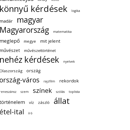
könnyű kérdések
logika
magyar
madár
Magyarország
matematika
meglepő
mit jelent
megye
művészet
művészettörténet
nehéz kérdések
nyelvek
ország
Olaszország
ország-város
rekordok
rajzfilm
színek
reneszánsz
szem
szólás
toplista
állat
történelem
víz
zászló
étel-ital
író