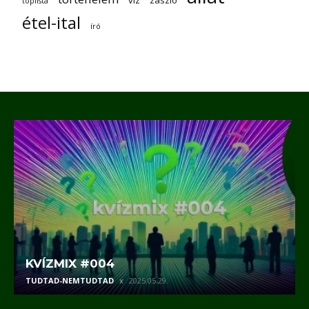
víz
zászló
toplista
étel-ital
író
KVÍZMIX #004
TUDTAD-NEMTUDTAD
2025.05.29.