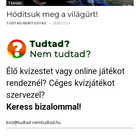
7 kérdés
Hódítsuk meg a világűrt!
TUDTAD-NEMTUDTAD
2020.07.27.
Élő kvízestet vagy online játékot
rendeznél? Céges kvízjátékot
szervezel?
Keress bizalommal!
kviz@tudtad-nemtudtad.hu