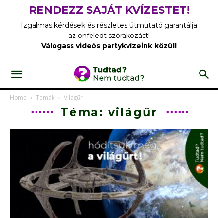
RENDEZZ SAJÁT KVÍZESTET!
Izgalmas kérdések és részletes útmutató garantálja
az önfeledt szórakozást!
Válogass videós partykvízeink közül!
Home
Témák
Világűr
Téma: világűr