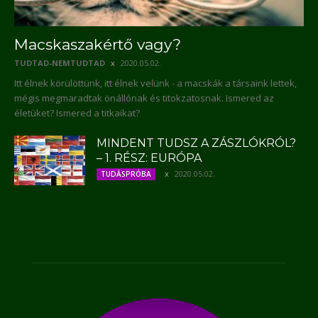
Macskaszakértő vagy?
TUDTAD-NEMTUDTAD
2020.05.02.
Itt élnek körülöttünk, itt élnek velünk - a macskák a társaink lettek,
mégis megmaradtak önállónak és titokzatosnak. Ismered az
életüket? Ismered a titkaikat?
MINDENT TUDSZ A ZÁSZLÓKRÓL?
– 1. RÉSZ: EURÓPA
2020.05.02.
TUDÁSPRÓBA