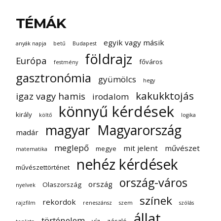
TÉMÁK
egyik vagy másik
anyák napja
betű
Budapest
földrajz
Európa
főváros
festmény
gasztronómia
gyümölcs
hegy
kakukktojás
igaz vagy hamis
irodalom
könnyű kérdések
király
költő
logika
magyar
Magyarország
madár
meglepő
mit jelent
művészet
megye
matematika
nehéz kérdések
művészettörténet
ország-város
ország
Olaszország
nyelvek
színek
rekordok
rajzfilm
reneszánsz
szem
szólás
állat
történelem