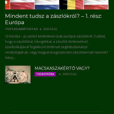
Mindent tudsz a zászlókról? – 1. rész:
Európa
TUDTAD-NEMTUDTAD
2020.05.02.
12 kérdés - az utolsó kivételével csak európai zászlókról. Tudtad,
hogy a zászlókkal, lobogókkal, a zászlók történetével,
szimbolikájával foglalkozó történeti segédtudományt
vexillológiának, vagy magyarul egyszerűen zászlótannak nevezik?
Hány...
MACSKASZAKÉRTŐ VAGY?
2020.05.02.
TUDÁSPRÓBA