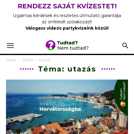
RENDEZZ SAJÁT KVÍZESTET!
Izgalmas kérdések és részletes útmutató garantálja
az önfeledt szórakozást!
Válogass videós partykvízeink közül!
Home
Témák
Utazás
Téma: utazás