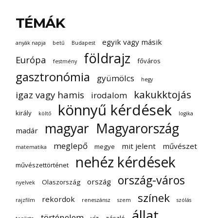
TÉMÁK
egyik vagy másik
anyák napja
betű
Budapest
földrajz
Európa
főváros
festmény
gasztronómia
gyümölcs
hegy
kakukktojás
igaz vagy hamis
irodalom
könnyű kérdések
király
költő
logika
magyar
Magyarország
madár
meglepő
mit jelent
művészet
megye
matematika
nehéz kérdések
művészettörténet
ország-város
ország
Olaszország
nyelvek
színek
rekordok
rajzfilm
reneszánsz
szem
szólás
állat
történelem