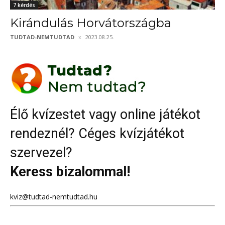
7 kérdés
Kirándulás Horvátországba
TUDTAD-NEMTUDTAD
2023.08.25.
Élő kvízestet vagy online játékot
rendeznél? Céges kvízjátékot
szervezel?
Keress bizalommal!
kviz@tudtad-nemtudtad.hu