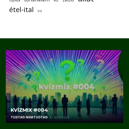
víz
zászló
toplista
étel-ital
író
KVÍZMIX #004
TUDTAD-NEMTUDTAD
2025.05.29.