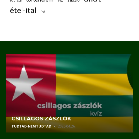
víz
zászló
toplista
étel-ital
író
CSILLAGOS ZÁSZLÓK
TUDTAD-NEMTUDTAD
2025.04.26.