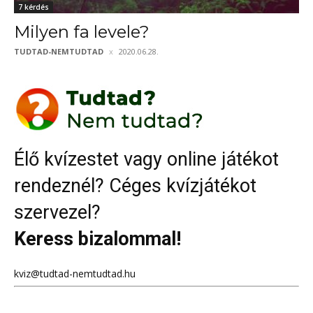
7 kérdés
Milyen fa levele?
TUDTAD-NEMTUDTAD
2020.06.28.
Élő kvízestet vagy online játékot
rendeznél? Céges kvízjátékot
szervezel?
Keress bizalommal!
kviz@tudtad-nemtudtad.hu