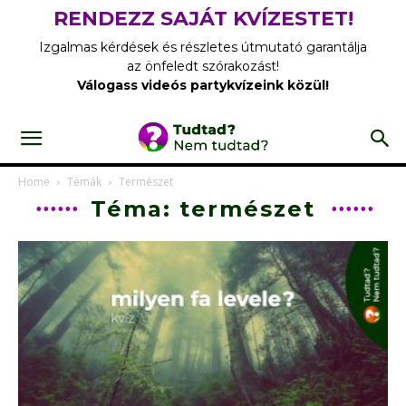
RENDEZZ SAJÁT KVÍZESTET!
Izgalmas kérdések és részletes útmutató garantálja
az önfeledt szórakozást!
Válogass videós partykvízeink közül!
Home
Témák
Természet
Téma: természet