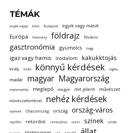
TÉMÁK
egyik vagy másik
anyák napja
betű
Budapest
földrajz
Európa
főváros
festmény
gasztronómia
gyümölcs
hegy
kakukktojás
igaz vagy hamis
irodalom
könnyű kérdések
király
költő
logika
magyar
Magyarország
madár
meglepő
mit jelent
művészet
megye
matematika
nehéz kérdések
művészettörténet
ország-város
ország
Olaszország
nyelvek
színek
rekordok
rajzfilm
reneszánsz
szem
szólás
állat
történelem