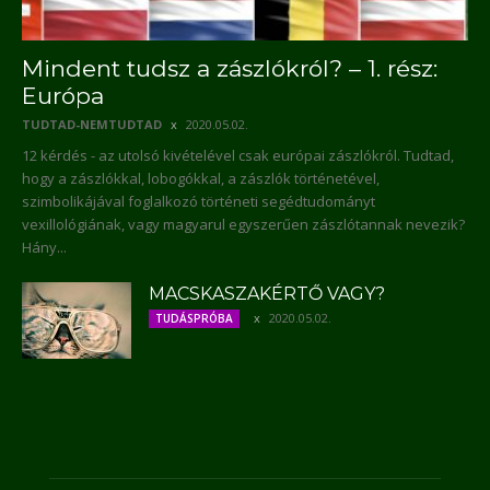
Mindent tudsz a zászlókról? – 1. rész:
Európa
TUDTAD-NEMTUDTAD
2020.05.02.
12 kérdés - az utolsó kivételével csak európai zászlókról. Tudtad,
hogy a zászlókkal, lobogókkal, a zászlók történetével,
szimbolikájával foglalkozó történeti segédtudományt
vexillológiának, vagy magyarul egyszerűen zászlótannak nevezik?
Hány...
MACSKASZAKÉRTŐ VAGY?
2020.05.02.
TUDÁSPRÓBA