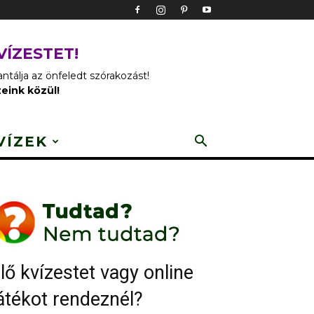
VÍZESTET!
tálja az önfeledt szórakozást!
zeink közül!
VÍZEK
lő kvízestet vagy online
átékot rendeznél?