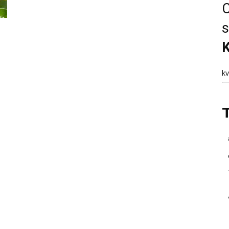
C
s
K
k