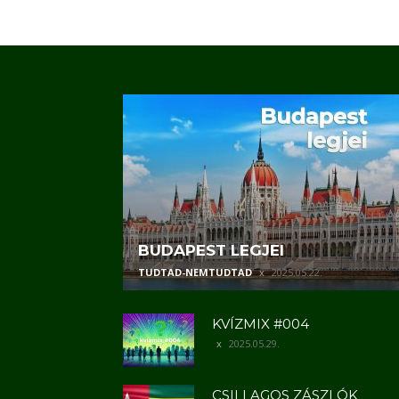
BUDAPEST LEGJEI
TUDTAD-NEMTUDTAD
2025.05.22.
KVÍZMIX #004
2025.05.29.
CSILLAGOS ZÁSZLÓK