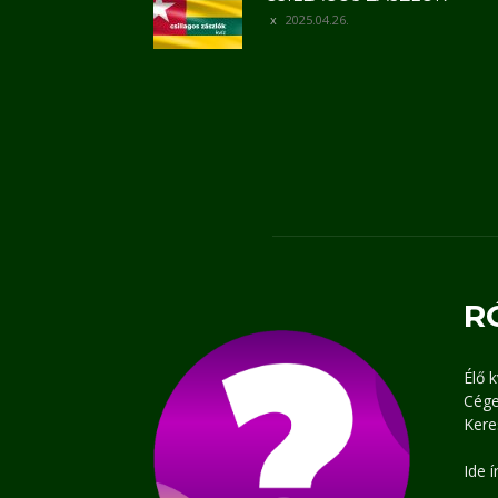
2025.04.26.
R
Élő 
Cége
Kere
Ide 