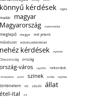
könnyű kérdések
logika
magyar
madár
Magyarország
matematika
meglepő
mit jelent
megye
művészet
művészettörténet
nehéz kérdések
nyelvek
ország
Olaszország
ország-város
rekordok
rajzfilm
színek
reneszánsz
szem
szólás
toplista
állat
történelem
víz
zászló
étel-ital
író