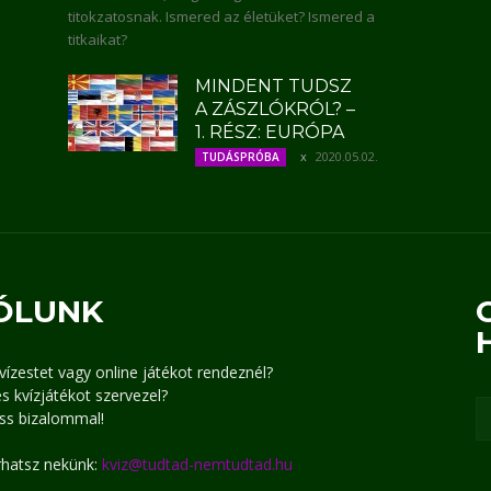
titokzatosnak. Ismered az életüket? Ismered a
titkaikat?
MINDENT TUDSZ
A ZÁSZLÓKRÓL? –
1. RÉSZ: EURÓPA
2020.05.02.
TUDÁSPRÓBA
ÓLUNK
kvízestet vagy online játékot rendeznél?
s kvízjátékot szervezel?
ss bizalommal!
írhatsz nekünk:
kviz@tudtad-nemtudtad.hu