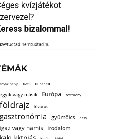
éges kvízjátékot
zervezel?
eress bizalommal!
viz@tudtad-nemtudtad.hu
TÉMÁK
anyák napja
betű
Budapest
Európa
egyik vagy másik
festmény
földrajz
főváros
gasztronómia
gyümölcs
hegy
igaz vagy hamis
irodalom
kakukktojás
király
költő