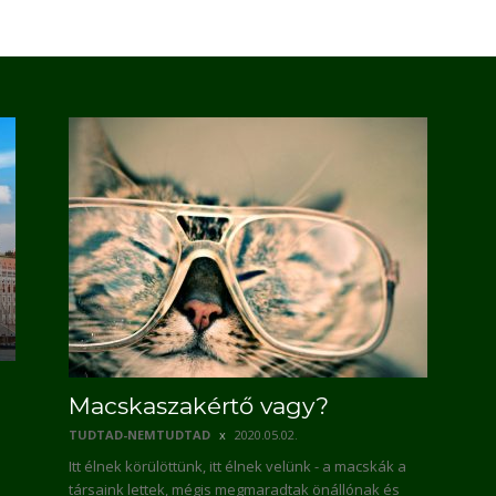
Macskaszakértő vagy?
TUDTAD-NEMTUDTAD
2020.05.02.
Itt élnek körülöttünk, itt élnek velünk - a macskák a
társaink lettek, mégis megmaradtak önállónak és