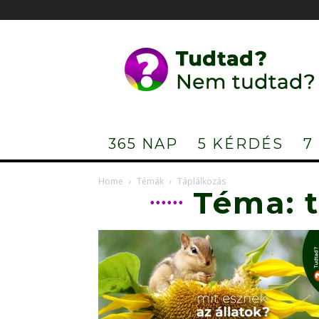
Tudtad?
Nem
tudtad?
365 NAP
5 KÉRDÉS
7
Home
Témák
Táplálkozás
Téma: 