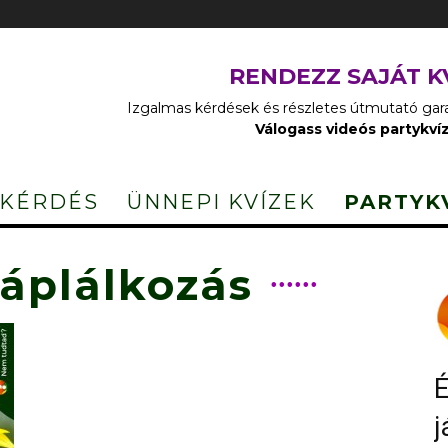
RENDEZZ SAJÁT K
Izgalmas kérdések és részletes útmutató garan
Válogass videós partykví
 KÉRDÉS
ÜNNEPI KVÍZEK
PARTYK
táplálkozás
É
j