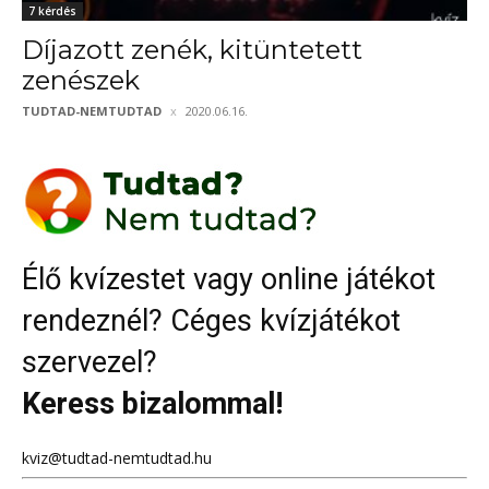
7 kérdés
Díjazott zenék, kitüntetett
zenészek
TUDTAD-NEMTUDTAD
2020.06.16.
Élő kvízestet vagy online játékot
rendeznél? Céges kvízjátékot
szervezel?
Keress bizalommal!
kviz@tudtad-nemtudtad.hu