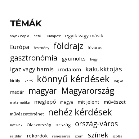
TÉMÁK
egyik vagy másik
anyák napja
betű
Budapest
földrajz
Európa
főváros
festmény
gasztronómia
gyümölcs
hegy
kakukktojás
igaz vagy hamis
irodalom
könnyű kérdések
király
költő
logika
magyar
Magyarország
madár
meglepő
mit jelent
művészet
megye
matematika
nehéz kérdések
művészettörténet
ország-város
ország
Olaszország
nyelvek
színek
rekordok
rajzfilm
reneszánsz
szem
szólás