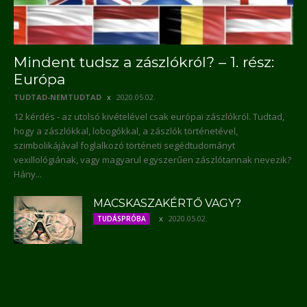
Mindent tudsz a zászlókról? – 1. rész:
Európa
TUDTAD-NEMTUDTAD
2020.05.02.
12 kérdés - az utolsó kivételével csak európai zászlókról. Tudtad,
hogy a zászlókkal, lobogókkal, a zászlók történetével,
szimbolikájával foglalkozó történeti segédtudományt
vexillológiának, vagy magyarul egyszerűen zászlótannak nevezik?
Hány...
MACSKASZAKÉRTŐ VAGY?
2020.05.02.
TUDÁSPRÓBA