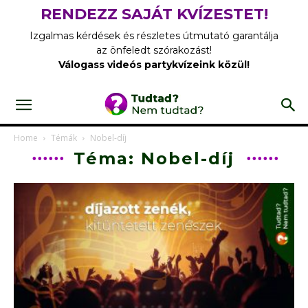
RENDEZZ SAJÁT KVÍZESTET!
Izgalmas kérdések és részletes útmutató garantálja
az önfeledt szórakozást!
Válogass videós partykvízeink közül!
Home
Témák
Nobel-díj
Téma: Nobel-díj