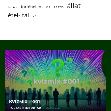
állat
történelem
víz
zászló
toplista
étel-ital
író
KVÍZMIX #001
TUDTAD-NEMTUDTAD
2025.05.02.