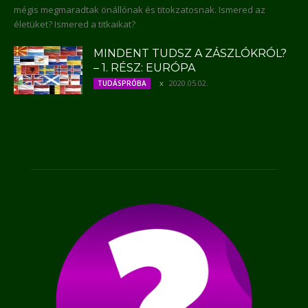
mégis megmaradtak önállónak és titokzatosnak. Ismered az
életüket? Ismered a titkaikat?
MINDENT TUDSZ A ZÁSZLÓKRÓL?
– 1. RÉSZ: EURÓPA
2020.05.02.
TUDÁSPRÓBA