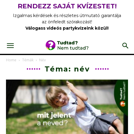
RENDEZZ SAJÁT KVÍZESTET!
Izgalmas kérdések és részletes útmutató garantálja
az önfeledt szórakozást!
Válogass videós partykvízeink közül!
Home
Témák
Név
Téma: név