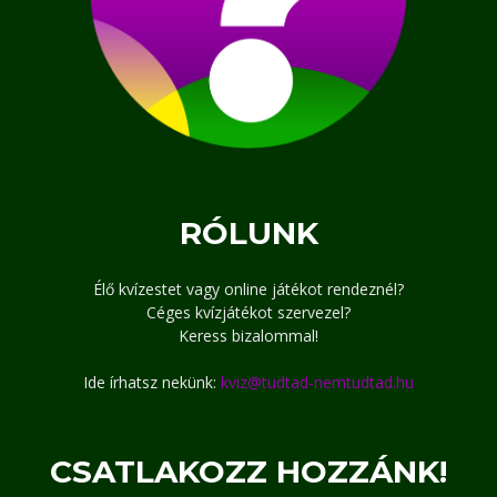
RÓLUNK
Élő kvízestet vagy online játékot rendeznél?
Céges kvízjátékot szervezel?
Keress bizalommal!
Ide írhatsz nekünk:
kviz@tudtad-nemtudtad.hu
CSATLAKOZZ HOZZÁNK!