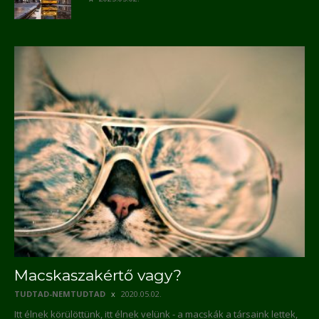
Macskaszakértő vagy?
TUDTAD-NEMTUDTAD
2020.05.02.
Itt élnek körülöttünk, itt élnek velünk - a macskák a társaink lettek,