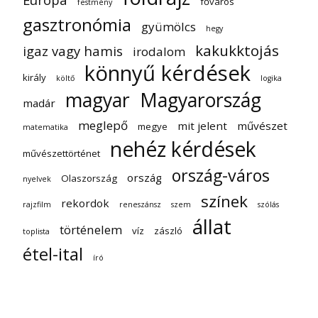
főváros
festmény
gasztronómia
gyümölcs
hegy
kakukktojás
igaz vagy hamis
irodalom
könnyű kérdések
király
költő
logika
magyar
Magyarország
madár
meglepő
mit jelent
művészet
megye
matematika
nehéz kérdések
művészettörténet
ország-város
ország
Olaszország
nyelvek
színek
rekordok
rajzfilm
reneszánsz
szem
szólás
állat
történelem
víz
zászló
toplista
étel-ital
író