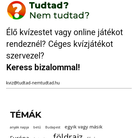
Élő kvízestet vagy online játékot
rendeznél? Céges kvízjátékot
szervezel?
Keress bizalommal!
kviz@tudtad-nemtudtad.hu
TÉMÁK
egyik vagy másik
anyák napja
betű
Budapest
földrajz
Európa