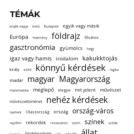
TÉMÁK
egyik vagy másik
anyák napja
betű
Budapest
földrajz
Európa
főváros
festmény
gasztronómia
gyümölcs
hegy
kakukktojás
igaz vagy hamis
irodalom
könnyű kérdések
király
költő
logika
magyar
Magyarország
madár
meglepő
mit jelent
művészet
megye
matematika
nehéz kérdések
művészettörténet
ország-város
ország
Olaszország
nyelvek
színek
rekordok
rajzfilm
reneszánsz
szem
szólás
állat
történelem