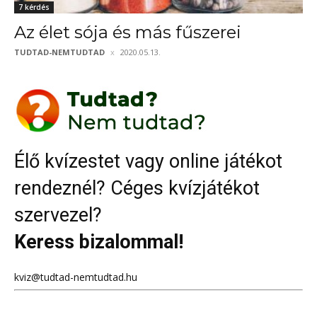
7 kérdés
Az élet sója és más fűszerei
TUDTAD-NEMTUDTAD
2020.05.13.
Élő kvízestet vagy online játékot
rendeznél? Céges kvízjátékot
szervezel?
Keress bizalommal!
kviz@tudtad-nemtudtad.hu