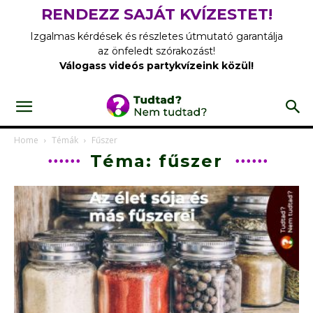
RENDEZZ SAJÁT KVÍZESTET!
Izgalmas kérdések és részletes útmutató garantálja
az önfeledt szórakozást!
Válogass videós partykvízeink közül!
Home
Témák
Fűszer
Téma: fűszer