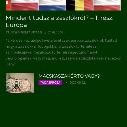
Mindent tudsz a zászlókról? – 1. rész:
Európa
TUDTAD-NEMTUDTAD
2020.05.02.
12 kérdés - az utolsó kivételével csak európai zászlókról. Tudtad,
hogy a zászlókkal, lobogókkal, a zászlók történetével,
szimbolikájával foglalkozó történeti segédtudományt
vexillológiának, vagy magyarul egyszerűen zászlótannak nevezik?
Hány...
MACSKASZAKÉRTŐ VAGY?
2020.05.02.
TUDÁSPRÓBA