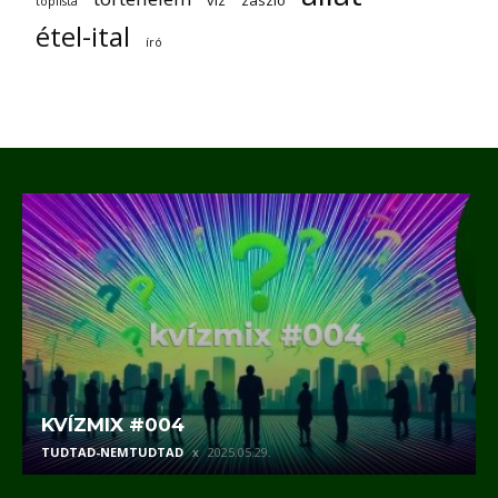
víz
zászló
toplista
étel-ital
író
KVÍZMIX #004
TUDTAD-NEMTUDTAD
2025.05.29.