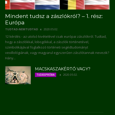
Mindent tudsz a zászlókról? – 1. rész:
Európa
TUDTAD-NEMTUDTAD
2020.05.02.
12 kérdés - az utolsó kivételével csak európai zászlókról. Tudtad,
hogy a zászlókkal, lobogókkal, a zászlók történetével,
szimbolikájával foglalkozó történeti segédtudományt
vexillológiának, vagy magyarul egyszerűen zászlótannak nevezik?
Hány...
MACSKASZAKÉRTŐ VAGY?
2020.05.02.
TUDÁSPRÓBA