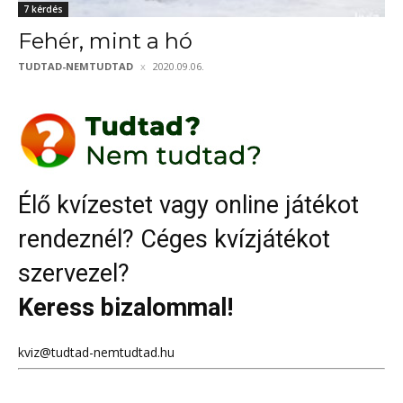
7 kérdés
Fehér, mint a hó
TUDTAD-NEMTUDTAD
2020.09.06.
Élő kvízestet vagy online játékot
rendeznél? Céges kvízjátékot
szervezel?
Keress bizalommal!
kviz@tudtad-nemtudtad.hu