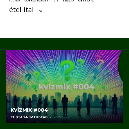
víz
zászló
toplista
étel-ital
író
KVÍZMIX #004
TUDTAD-NEMTUDTAD
2025.05.29.