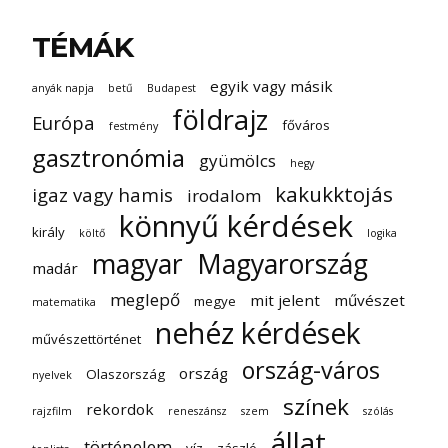
TÉMÁK
egyik vagy másik
anyák napja
betű
Budapest
földrajz
Európa
főváros
festmény
gasztronómia
gyümölcs
hegy
kakukktojás
igaz vagy hamis
irodalom
könnyű kérdések
király
költő
logika
magyar
Magyarország
madár
meglepő
mit jelent
művészet
megye
matematika
nehéz kérdések
művészettörténet
ország-város
ország
Olaszország
nyelvek
színek
rekordok
rajzfilm
reneszánsz
szem
szólás
állat
történelem