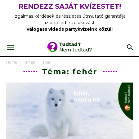
RENDEZZ SAJÁT KVÍZESTET!
Izgalmas kérdések és részletes útmutató garantálja
az önfeledt szórakozást!
Válogass videós partykvízeink közül!
Home
Témák
Fehér
Téma: fehér