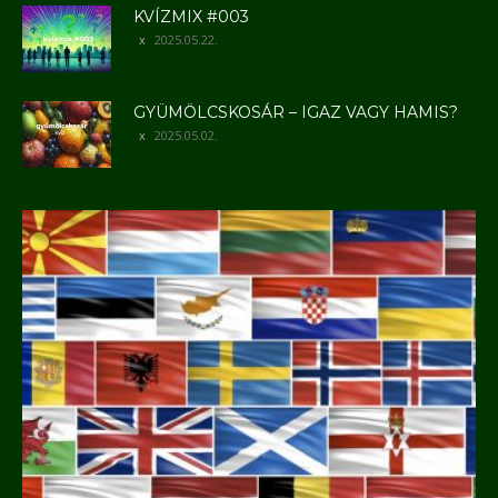
KVÍZMIX #003
2025.05.22.
GYÜMÖLCSKOSÁR – IGAZ VAGY HAMIS?
2025.05.02.