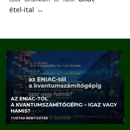
víz
zászló
toplista
étel-ital
író
AZ ENIAC-TÓL
A KVANTUMSZÁMÍTÓGÉPIG – IGAZ VAGY
HAMIS?
TUDTAD-NEMTUDTAD
2025.05.28.