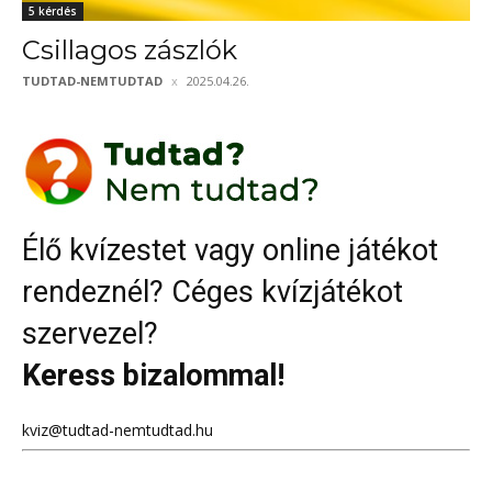
5 kérdés
Csillagos zászlók
TUDTAD-NEMTUDTAD
2025.04.26.
Élő kvízestet vagy online játékot
rendeznél? Céges kvízjátékot
szervezel?
Keress bizalommal!
kviz@tudtad-nemtudtad.hu