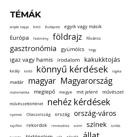
TÉMÁK
egyik vagy másik
anyák napja
betű
Budapest
földrajz
Európa
főváros
festmény
gasztronómia
gyümölcs
hegy
kakukktojás
igaz vagy hamis
irodalom
könnyű kérdések
király
költő
logika
magyar
Magyarország
madár
meglepő
mit jelent
művészet
megye
matematika
nehéz kérdések
művészettörténet
ország-város
ország
Olaszország
nyelvek
színek
rekordok
rajzfilm
reneszánsz
szem
szólás
állat
történelem