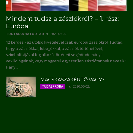
Mindent tudsz a zászlókról? – 1. rész:
Európa
TUDTAD-NEMTUDTAD
2020.05.02.
12 kérdés - az utolsó kivételével csak európai zászlókról. Tudtad,
hogy a zászlókkal, lobogókkal, a zászlók történetével,
szimbolikájával foglalkozó történeti segédtudományt
vexillológiának, vagy magyarul egyszerűen zászlótannak nevezik?
Hány...
MACSKASZAKÉRTŐ VAGY?
2020.05.02.
TUDÁSPRÓBA