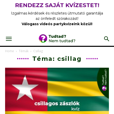
RENDEZZ SAJÁT KVÍZESTET!
Izgalmas kérdések és részletes útmutató garantálja
az önfeledt szórakozást!
Válogass videós partykvízeink közül!
Home
Témák
Csillag
Téma: csillag