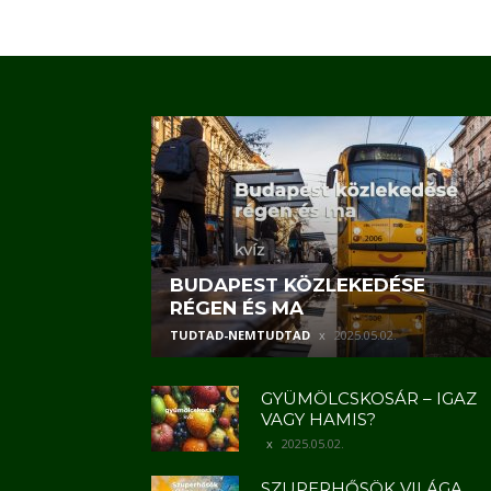
BUDAPEST KÖZLEKEDÉSE
RÉGEN ÉS MA
TUDTAD-NEMTUDTAD
2025.05.02.
GYÜMÖLCSKOSÁR – IGAZ
VAGY HAMIS?
2025.05.02.
SZUPERHŐSÖK VILÁGA