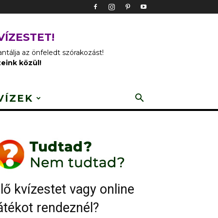
VÍZESTET!
tálja az önfeledt szórakozást!
zeink közül!
VÍZEK
lő kvízestet vagy online
átékot rendeznél?