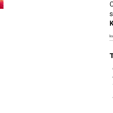
C
s
K
k