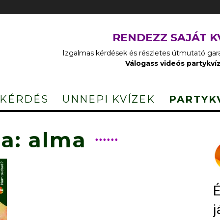
RENDEZZ SAJÁT K
Izgalmas kérdések és részletes útmutató garan
Válogass videós partykví
 KÉRDÉS
ÜNNEPI KVÍZEK
PARTYK
a: alma
É
j