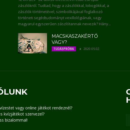
zászlókról. Tudtad, hogy a zászlókkal, lobogókkal, a
zászlók történetével, szimbolikájával foglalkozó
történeti segédtudományt vexillológiának, vagy
magyarul egyszerűen zászlótannak nevezik? Hány...
MACSKASZAKÉRTŐ
VAGY?
2020.05.02.
TUDÁSPRÓBA
ÓLUNK
kvízestet vagy online játékot rendeznél?
s kvízjátékot szervezel?
ss bizalommal!