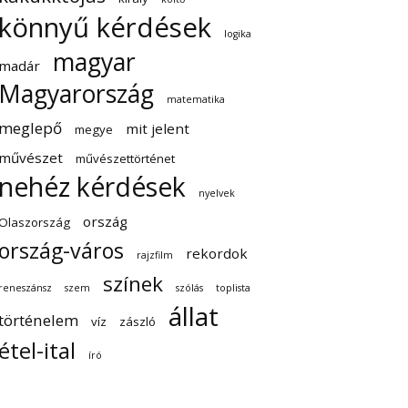
könnyű kérdések
logika
magyar
madár
Magyarország
matematika
meglepő
mit jelent
megye
művészet
művészettörténet
nehéz kérdések
nyelvek
ország
Olaszország
ország-város
rekordok
rajzfilm
színek
reneszánsz
szem
szólás
toplista
állat
történelem
víz
zászló
étel-ital
író