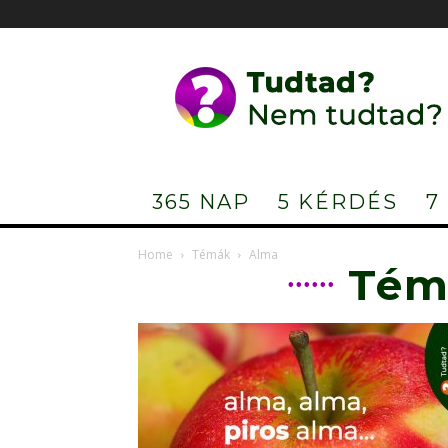
Tudtad?
Nem
tudtad?
365 NAP
5 KÉRDÉS
7
Home
Témák
Alma
Tém