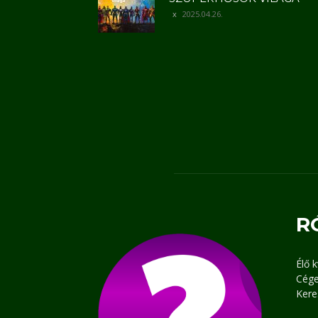
2025.04.26.
R
Élő 
Cége
Kere