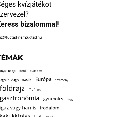
éges kvízjátékot
zervezel?
eress bizalommal!
viz@tudtad-nemtudtad.hu
TÉMÁK
anyák napja
betű
Budapest
Európa
egyik vagy másik
festmény
földrajz
főváros
gasztronómia
gyümölcs
hegy
igaz vagy hamis
irodalom
kakukktojás
király
költő