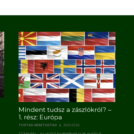
Mindent tudsz a zászlókról? –
1. rész: Európa
TUDTAD-NEMTUDTAD
2020.05.02.
12 kérdés - az utolsó kivételével csak európai