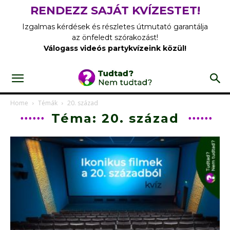
RENDEZZ SAJÁT KVÍZESTET!
Izgalmas kérdések és részletes útmutató garantálja
az önfeledt szórakozást!
Válogass videós partykvízeink közül!
Home
Témák
20. század
Téma: 20. század