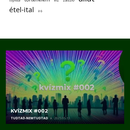
víz
zászló
toplista
étel-ital
író
KVÍZMIX #002
TUDTAD-NEMTUDTAD
2025.05.13.