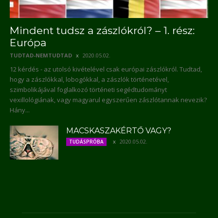
Mindent tudsz a zászlókról? – 1. rész:
Európa
TUDTAD-NEMTUDTAD
2020.05.02.
12 kérdés - az utolsó kivételével csak európai zászlókról. Tudtad,
hogy a zászlókkal, lobogókkal, a zászlók történetével,
szimbolikájával foglalkozó történeti segédtudományt
vexillológiának, vagy magyarul egyszerűen zászlótannak nevezik?
Hány...
MACSKASZAKÉRTŐ VAGY?
2020.05.02.
TUDÁSPRÓBA