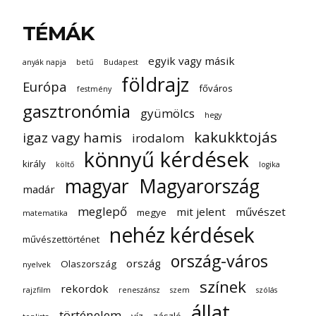
TÉMÁK
egyik vagy másik
anyák napja
betű
Budapest
földrajz
Európa
főváros
festmény
gasztronómia
gyümölcs
hegy
kakukktojás
igaz vagy hamis
irodalom
könnyű kérdések
király
költő
logika
magyar
Magyarország
madár
meglepő
mit jelent
művészet
megye
matematika
nehéz kérdések
művészettörténet
ország-város
ország
Olaszország
nyelvek
színek
rekordok
rajzfilm
reneszánsz
szem
szólás
állat
történelem