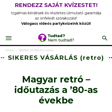
RENDEZZ SAJÁT KVÍZESTET!
Izgalmas kérdések és részletes útmutató garantálja
az önfeledt szórakozást!
Válogass videós partykvízeink közül!
Home
SIKERES VÁSÁRLÁS (retro)
SIKERES VÁSÁRLÁS (retro)
Magyar retró –
időutazás a ’80-as
évekbe