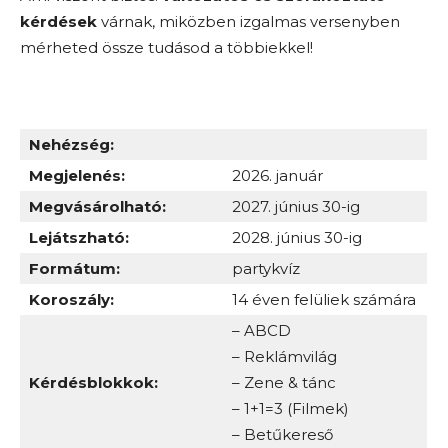
kérdések
várnak, miközben izgalmas versenyben
mérheted össze tudásod a többiekkel!
Nehézség:
Megjelenés:
2026. január
Megvásárolható:
2027. június 30-ig
Lejátszható:
2028. június 30-ig
Formátum:
partykvíz
Koroszály:
14 éven felüliek számára
– ABCD
– Reklámvilág
Kérdésblokkok:
– Zene & tánc
– 1+1=3 (Filmek)
– Betűkereső