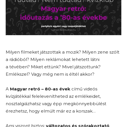
Milyen filmeket játszottak a mozik? Milyen zene szólt
a rádióból? Milyen reklámokat lehetett látni
a tévében? Miket ettünk? Mivel játszottunk?
Emlékszel? Vagy még nem is éltél akkor?
A
Magyar retró – 80-as évek
című videós
kvízjátékkal felelevenítheted az emlékeidet,
nosztalgiázhatsz vagy épp megkönnyebbülést
érezhetsz, hogy elmúlt már ez a korszak…
Ami viszont biztos:
változatos és szórakoztató