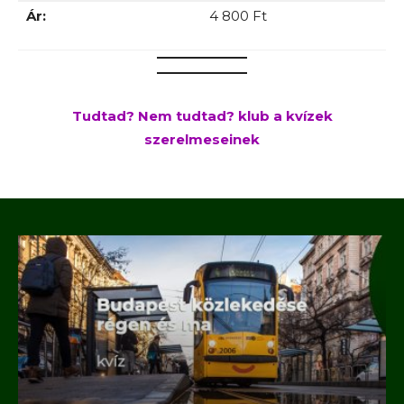
Ár:
4 800 Ft
Tudtad? Nem tudtad? klub a kvízek
szerelmeseinek