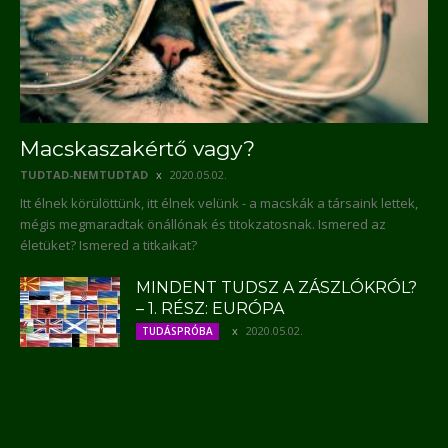
Macskaszakértő vagy?
TUDTAD-NEMTUDTAD
2020.05.02.
Itt élnek körülöttünk, itt élnek velünk - a macskák a társaink lettek,
mégis megmaradtak önállónak és titokzatosnak. Ismered az
életüket? Ismered a titkaikat?
MINDENT TUDSZ A ZÁSZLÓKRÓL?
– 1. RÉSZ: EURÓPA
2020.05.02.
TUDÁSPRÓBA