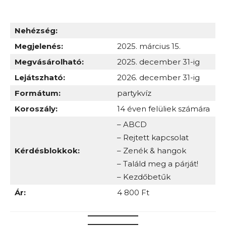
Nehézség:
Megjelenés:
2025. március 15.
Megvásárolható:
2025. december 31-ig
Lejátszható:
2026. december 31-ig
Formátum:
partykvíz
Koroszály:
14 éven felüliek számára
– ABCD
– Rejtett kapcsolat
Kérdésblokkok:
– Zenék & hangok
– Találd meg a párját!
– Kezdőbetűk
Ár:
4 800 Ft