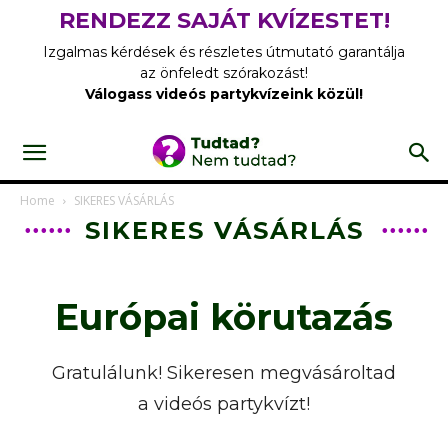
RENDEZZ SAJÁT KVÍZESTET!
Izgalmas kérdések és részletes útmutató garantálja
az önfeledt szórakozást!
Válogass videós partykvízeink közül!
Home
SIKERES VÁSÁRLÁS
SIKERES VÁSÁRLÁS
Európai körutazás
Gratulálunk! Sikeresen megvásároltad
a videós partykvízt!