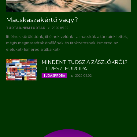
Macskaszakértő vagy?
TUDTAD-NEMTUDTAD
2020.05.02.
Itt élnek körülöttünk, itt élnek velünk - a macskák a társaink lettek,
mégis megmaradtak önállónak és titokzatosnak. Ismered az
életüket? Ismered a titkaikat?
MINDENT TUDSZ A ZÁSZLÓKRÓL?
– 1. RÉSZ: EURÓPA
2020.05.02.
TUDÁSPRÓBA