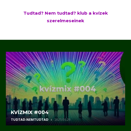
Tudtad? Nem tudtad? klub a kvízek
szerelmeseinek
KVÍZMIX #004
TUDTAD-NEMTUDTAD
2025.05.29.