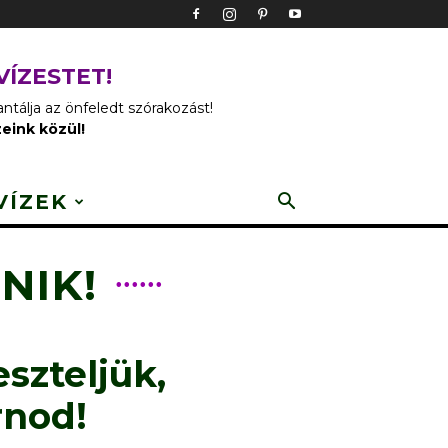
VÍZESTET!
tálja az önfeledt szórakozást!
zeink közül!
VÍZEK
NIK!
eszteljük,
rnod!