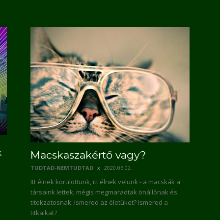
K
Macskaszakértő vagy?
TUDTAD-NEMTUDTAD
2020.05.02.
Itt élnek körülöttünk, itt élnek velünk - a macskák a
társaink lettek, mégis megmaradtak önállónak és
titokzatosnak. Ismered az életüket? Ismered a
titkaikat?