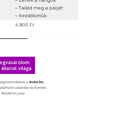
– Zenék & hangok
– Találd meg a párját!
– Kezdőbetűk
4 800 Ft
egvásárolom:
 állatok világa
egnyomásával a
kvizz.hu
álható vásárlási és fizetési
felületre jutsz