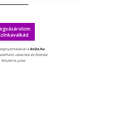
egvásárolom:
Színkavalkád
egnyomásával a
kvizz.hu
álható vásárlási és fizetési
felületre jutsz