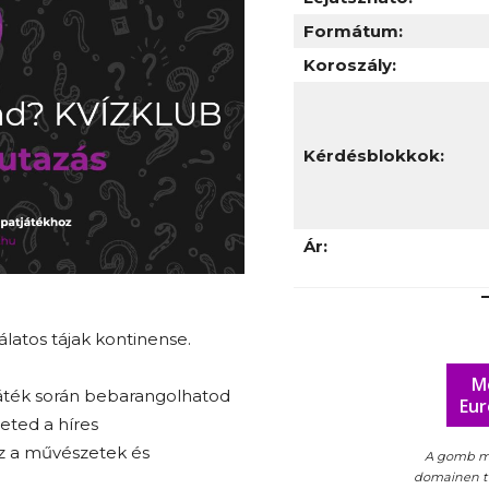
Formátum:
Koroszály:
Kérdésblokkok:
Ár:
álatos tájak kontinense.
M
játék során bebarangolhatod
Eur
eted a híres
z a művészetek és
A gomb m
domainen tal