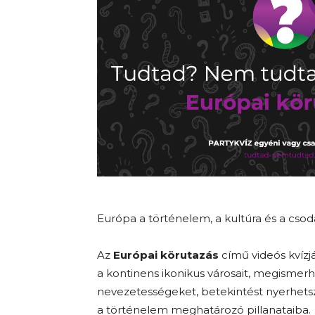
Európa a történelem, a kultúra és a csod
Az
Európai körutazás
című videós kvíz
a kontinens ikonikus városait, megismerh
nevezetességeket, betekintést nyerhets
a történelem meghatározó pillanataiba.