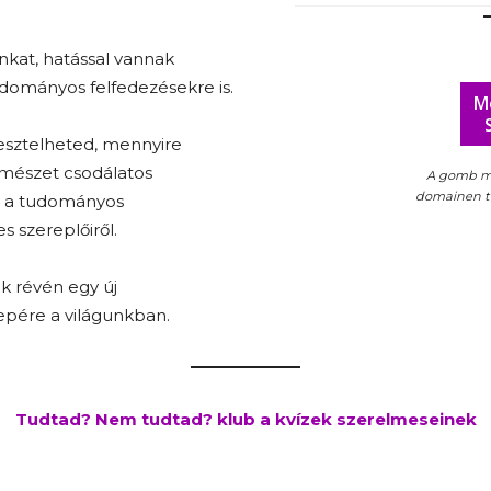
kat, hatással vannak
dományos felfedezésekre is.
M
esztelheted, mennyire
ermészet csodálatos
A gomb m
domainen tal
l, a tudományos
s szereplőiről.
k révén egy új
epére a világunkban.
Tudtad? Nem tudtad? klub a kvízek szerelmeseinek