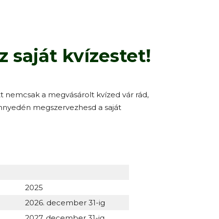
 saját kvízestet!
tt nemcsak a megvásárolt kvízed vár rád,
önnyedén megszervezhesd a saját
2025
2026. december 31-ig
2027. december 31-ig