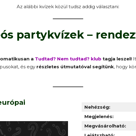
Az alábbi kvízek közül tudsz addig választani:
ós partykvízek – rendezz
tomatikusan a
Tudtad? Nem tudtad? klub
tagja leszel!
I
pusokat, és egy
részletes útmutatóval segítünk
, hogy k
európai
Nehézség:
Megjelenés:
Megvásárolható:
Lejátszható: