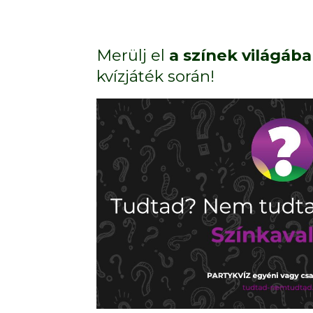
Merülj el
a színek világáb
kvízjáték során!