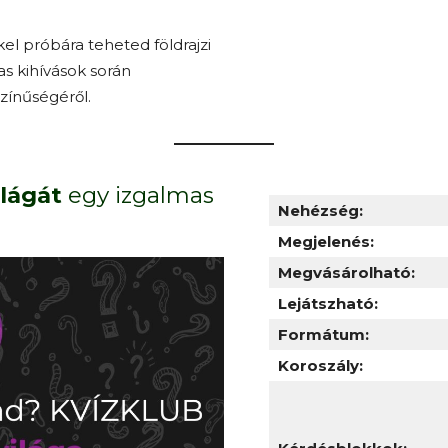
el próbára teheted földrajzi
as kihívások során
zínűségéről.
ilágát
egy izgalmas
Nehézség:
Megjelenés:
Megvásárolható:
Lejátszható:
Formátum:
Koroszály: