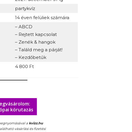
partykvíz
14 éven felüliek számára
– ABCD
– Rejtett kapcsolat
– Zenék & hangok
– Találd meg a párját!
– Kezdőbetűk
4 800 Ft
egvásárolom:
ópai körutazás
egnyomásával a
kvizz.hu
álható vásárlási és fizetési