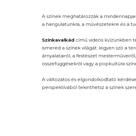
A színek meghatározzák a mindennapjain
a hangulatunkra, a művészetekre és a tu
Színkavalkád
című videós kvízünkben t
ismered a színek világát: legyen szó a t
árnyalatairól, a festészet mesterműveirő
összefüggésekről vagy a popkultúra színe
A változatos és elgondolkodtató kérdése
perspektívából tekinthetsz a színek szer