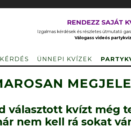
RENDEZZ SAJÁT K
Izgalmas kérdések és részletes útmutató garan
Válogass videós partykví
 KÉRDÉS
ÜNNEPI KVÍZEK
PARTYK
AROSAN MEGJELE
d választott kvízt még t
ár nem kell rá sokat vá