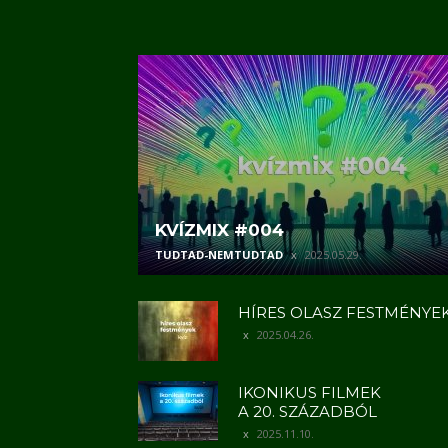
KVÍZMIX #004
TUDTAD-NEMTUDTAD
2025.05.29.
HÍRES OLASZ FESTMÉNYE
2025.04.26.
IKONIKUS FILMEK
A 20. SZÁZADBÓL
2025.11.10.