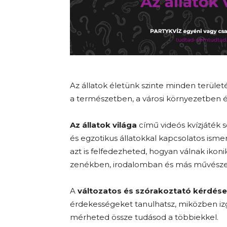
Az állatok életünk szinte minden terület
a természetben, a városi környezetben és
Az állatok világa
című videós kvízjáték 
és egzotikus állatokkal kapcsolatos ism
azt is felfedezheted, hogyan válnak ikon
zenékben, irodalomban és más művészet
A
változatos és szórakoztató kérdése
érdekességeket tanulhatsz, miközben i
mérheted össze tudásod a többiekkel.