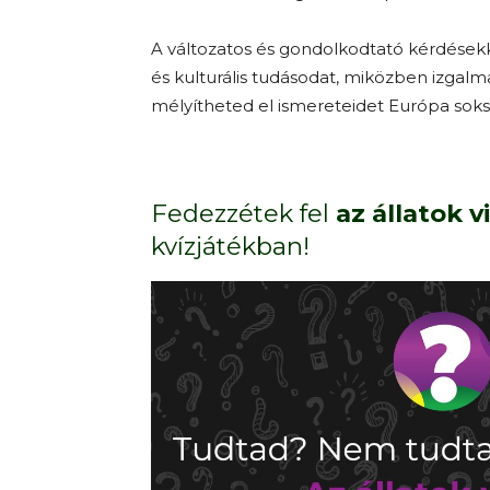
A változatos és gondolkodtató kérdésekk
és kulturális tudásodat, miközben izgalm
mélyítheted el ismereteidet Európa soks
Fedezzétek fel
az állatok v
kvízjátékban!