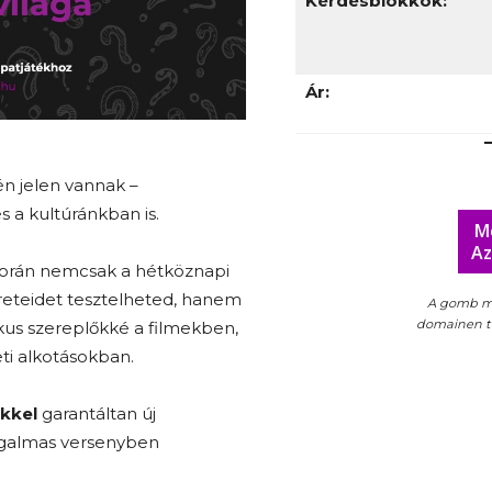
Kérdésblokkok:
Ár:
én jelen vannak –
 a kultúránkban is.
M
Az
során nemcsak a hétköznapi
ereteidet tesztelheted, hanem
A gomb m
domainen tal
ikus szereplőkké a filmekben,
i alkotásokban.
kkel
garantáltan új
zgalmas versenyben