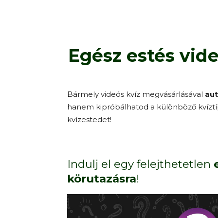
Egész estés vide
Bármely videós kvíz megvásárlásával
au
hanem kipróbálhatod a különböző kvíztí
kvízestedet!
Indulj el egy felejthetetlen
körutazásra
!