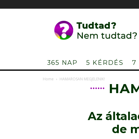
Tudtad?
Nem
tudtad?
365 NAP
5 KÉRDÉS
7
Home
HAMAROSAN MEGJELENIK!
HAM
Az általa
de m